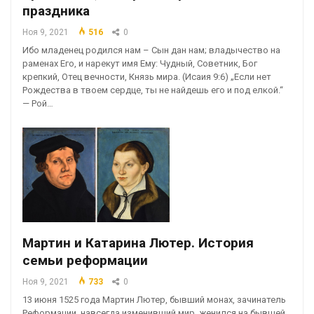
праздника
Ноя 9, 2021
516
0
Ибо младенец родился нам – Сын дан нам; владычество на
раменах Его, и нарекут имя Ему: Чудный, Советник, Бог
крепкий, Отец вечности, Князь мира. (Исаия 9:6) „Если нет
Рождества в твоем сердце, ты не найдешь его и под елкой.“
— Рой…
Мартин и Катарина Лютер. История
семьи реформации
Ноя 9, 2021
733
0
13 июня 1525 года Мартин Лютер, бывший монах, зачинатель
Реформации, навсегда изменивший мир, женился на бывшей