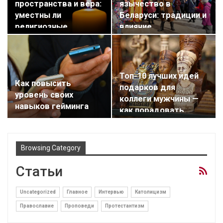
пространства и вера:
язычество в
уместны ли
Беларуси: традиции и
религиозные
влияние
инициативы в…
Топ-10 лучших идей
Как повысить
подарков для
уровень своих
коллеги мужчины —
навыков гейминга
как порадовать…
Browsing Category
Статьи
Uncategorized
Главное
Интервью
Католицизм
Православие
Проповеди
Протестантизм