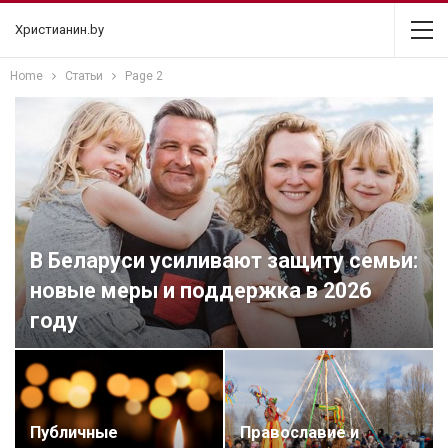
Христианин.by
Home
Статьи
Page 2
В Беларуси усиливают защиту семьи:
новые меры и поддержка в 2026
году
Публичные
Православие и