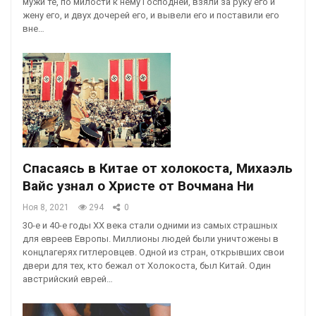
мужи те, по милости к нему Господней, взяли за руку его и
жену его, и двух дочерей его, и вывели его и поставили его
вне…
Спасаясь в Китае от холокоста, Михаэль
Вайс узнал о Христе от Вочмана Ни
Ноя 8, 2021
294
0
30-е и 40-е годы ХХ века стали одними из самых страшных
для евреев Европы. Миллионы людей были уничтожены в
концлагерях гитлеровцев. Одной из стран, открывших свои
двери для тех, кто бежал от Холокоста, был Китай. Один
австрийский еврей…