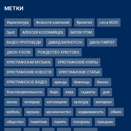
МЕТКИ
#архитектура
#новости компаний
#религия
Leica M205
Sport
АЛЕКСЕЙ КОЛОМИЙЦЕВ
БИЛЛИ ГРЭМ
ВИДЕО ПРОПОВЕДИ
ДАВИД ВИЛКЕРСОН
ДЖОН ПАЙПЕР
ДЖОН УЭСЛИ
РОЖДЕСТВО ХРИСТОВО
ХРИСТИАНСКАЯ МУЗЫКА
ХРИСТИАНСКИЕ КЛИПЫ
ХРИСТИАНСКИЕ НОВОСТИ
ХРИСТИАНСКИЕ СТАТЬИ
ХРИСТИАНСКОЕ ВИДЕО
аренда
беженцы
бизнес
благотворительность
бюро
вера
гаджеты
дом
иконы
интерьер
католицизм
культура
материал
мебель
музыка
мученичество
недвижимость
обмен
общество
памятник
память
похороны
праздник