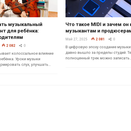
ать музыкальный
Что такое MIDI и зачем он
нт для ребёнка:
музыкантам и продюсера
одителям
Май 27, 2025
2 081
0
2 082
0
В цифровую эпоху создание музыки
давно вышло за пределы студий. Т
ывает колоссальное влияние
полноценный трек можно записать
ребёнка. Уроки музыки
рмировать слух, улучшать…