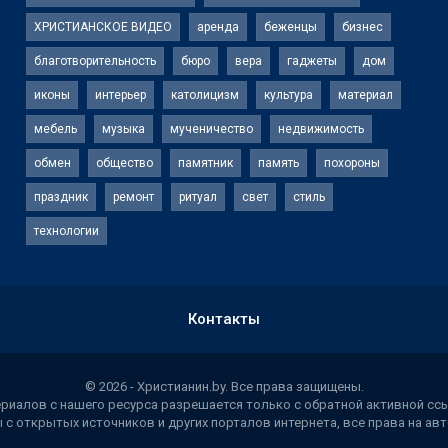
ХРИСТИАНСКОЕ ВИДЕО
аренда
беженцы
бизнес
благотворительность
бюро
вера
гаджеты
дом
иконы
интерьер
католицизм
культура
материал
мебель
музыка
мученичество
недвижимость
обмен
общество
памятник
память
похороны
праздник
ремонт
ритуал
свет
стиль
технологии
Контакты
© 2026 - Христианин.by. Все права защищены.
иалов с нашего ресурса разрешается только с обратной активной ссы
 с открытых источников и других порталов интернета, все права на а