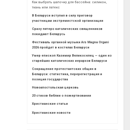
Как выбрать шапочку для бассейна: силикон,
ткань или латекс
В Беларуси вступил в силу приговор
участницам экстремистской организации
Сразу пятеро католических священников
покидают Беларусь
Фестиваль органной музыки Ars Magna Organi
2026 пройдет в костелах Беларуси
Умер епископ Казимир Великоселец — один из
старейших католических иерархов Беларуси
Сокращение протестантских общин в
Беларуси: статистика, перерегистрация и
позиция государства
Новоапостольская церковь
20 стихов библии о пожертвовании
Христианские статьи
Христианские новости