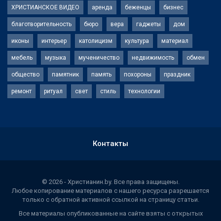
ХРИСТИАНСКОЕ ВИДЕО
аренда
беженцы
бизнес
благотворительность
бюро
вера
гаджеты
дом
иконы
интерьер
католицизм
культура
материал
мебель
музыка
мученичество
недвижимость
обмен
общество
памятник
память
похороны
праздник
ремонт
ритуал
свет
стиль
технологии
Контакты
© 2026 - Христианин.by. Все права защищены.
Любое копирование материалов с нашего ресурса разрешается
только с обратной активной ссылкой на страницу статьи.
Все материалы опубликованные на сайте взяты с открытых