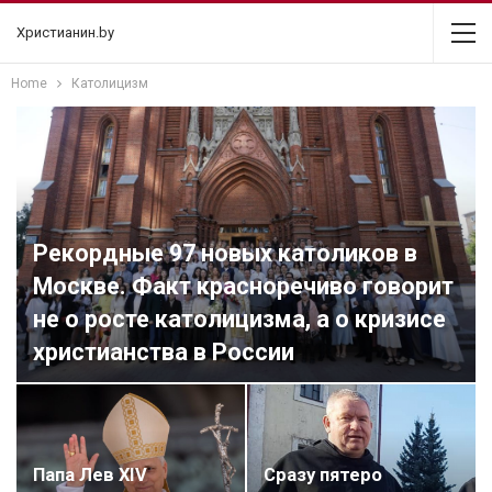
Христианин.by
Home
Католицизм
Рекордные 97 новых католиков в
Москве. Факт красноречиво говорит
не о росте католицизма, а о кризисе
христианства в России
Папа Лев XIV
Сразу пятеро