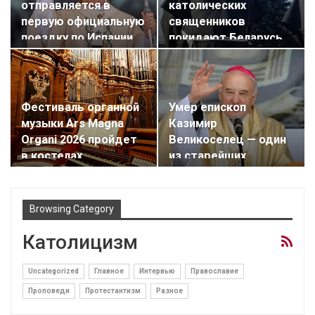
отправляется в
католических
первую официальную
священников
поездку по Испании
покидают Беларусь
Фестиваль органной
Умер епископ
музыки Ars Magna
Казимир
Organi 2026 пройдет
Великоселец — один
в костелах…
из старейших
католических…
Browsing Category
Католицизм
Uncategorized
Главное
Интервью
Православие
Проповеди
Протестантизм
Разное