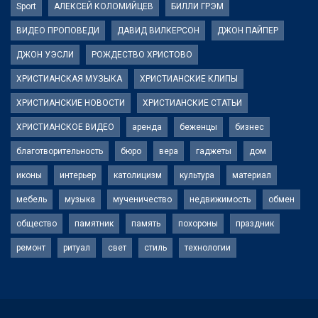
Sport
АЛЕКСЕЙ КОЛОМИЙЦЕВ
БИЛЛИ ГРЭМ
ВИДЕО ПРОПОВЕДИ
ДАВИД ВИЛКЕРСОН
ДЖОН ПАЙПЕР
ДЖОН УЭСЛИ
РОЖДЕСТВО ХРИСТОВО
ХРИСТИАНСКАЯ МУЗЫКА
ХРИСТИАНСКИЕ КЛИПЫ
ХРИСТИАНСКИЕ НОВОСТИ
ХРИСТИАНСКИЕ СТАТЬИ
ХРИСТИАНСКОЕ ВИДЕО
аренда
беженцы
бизнес
благотворительность
бюро
вера
гаджеты
дом
иконы
интерьер
католицизм
культура
материал
мебель
музыка
мученичество
недвижимость
обмен
общество
памятник
память
похороны
праздник
ремонт
ритуал
свет
стиль
технологии