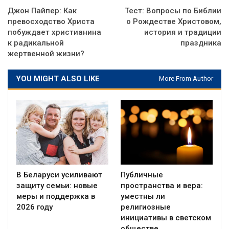
Джон Пайпер: Как
Тест: Вопросы по Библии
превосходство Христа
о Рождестве Христовом,
побуждает христианина
история и традиции
к радикальной
праздника
жертвенной жизни?
YOU MIGHT ALSO LIKE
More From Author
В Беларуси усиливают
Публичные
защиту семьи: новые
пространства и вера:
меры и поддержка в
уместны ли
2026 году
религиозные
инициативы в светском
обществе