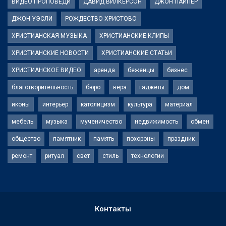
ВИДЕО ПРОПОВЕДИ
ДАВИД ВИЛКЕРСОН
ДЖОН ПАЙПЕР
ДЖОН УЭСЛИ
РОЖДЕСТВО ХРИСТОВО
ХРИСТИАНСКАЯ МУЗЫКА
ХРИСТИАНСКИЕ КЛИПЫ
ХРИСТИАНСКИЕ НОВОСТИ
ХРИСТИАНСКИЕ СТАТЬИ
ХРИСТИАНСКОЕ ВИДЕО
аренда
беженцы
бизнес
благотворительность
бюро
вера
гаджеты
дом
иконы
интерьер
католицизм
культура
материал
мебель
музыка
мученичество
недвижимость
обмен
общество
памятник
память
похороны
праздник
ремонт
ритуал
свет
стиль
технологии
Контакты