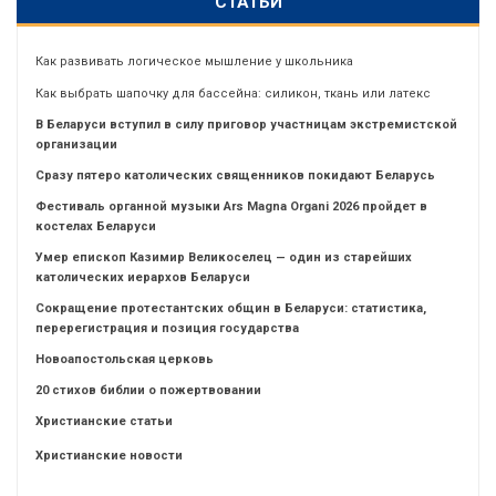
СТАТЬИ
Как развивать логическое мышление у школьника
Как выбрать шапочку для бассейна: силикон, ткань или латекс
В Беларуси вступил в силу приговор участницам экстремистской
организации
Сразу пятеро католических священников покидают Беларусь
Фестиваль органной музыки Ars Magna Organi 2026 пройдет в
костелах Беларуси
Умер епископ Казимир Великоселец — один из старейших
католических иерархов Беларуси
Сокращение протестантских общин в Беларуси: статистика,
перерегистрация и позиция государства
Новоапостольская церковь
20 стихов библии о пожертвовании
Христианские статьи
Христианские новости