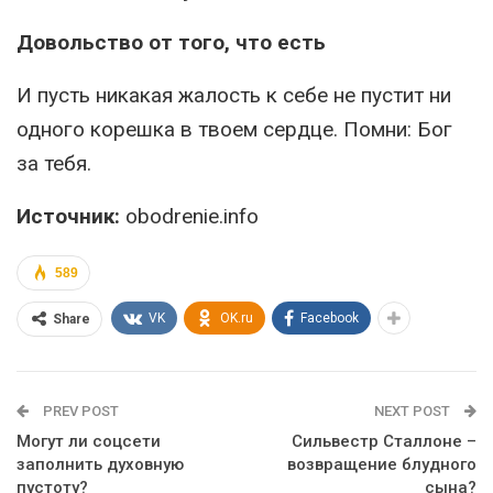
Довольство от того, что есть
И пусть никакая жалость к себе не пустит ни
одного корешка в твоем сердце. Помни: Бог
за тебя.
Источник:
obodrenie.info
589
VK
OK.ru
Facebook
Share
PREV POST
NEXT POST
Могут ли соцсети
Сильвестр Сталлоне –
заполнить духовную
возвращение блудного
пустоту?
сына?