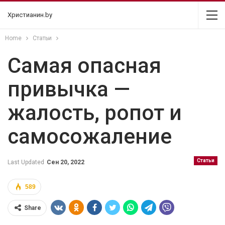
Христианин.by
Home
Статьи
Самая опасная
привычка —
жалость, ропот и
самосожаление
Статьи
Last Updated
Сен 20, 2022
589
Share