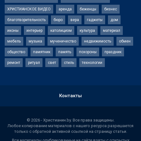
ХРИСТИАНСКОЕ ВИДЕО
аренда
беженцы
бизнес
благотворительность
бюро
вера
гаджеты
дом
иконы
интерьер
католицизм
культура
материал
мебель
музыка
мученичество
недвижимость
обмен
общество
памятник
память
похороны
праздник
ремонт
ритуал
свет
стиль
технологии
Контакты
© 2026 - Христианин.by. Все права защищены.
Любое копирование материалов с нашего ресурса разрешается
только с обратной активной ссылкой на страницу статьи.
Все материалы опубликованные на сайте взяты с открытых