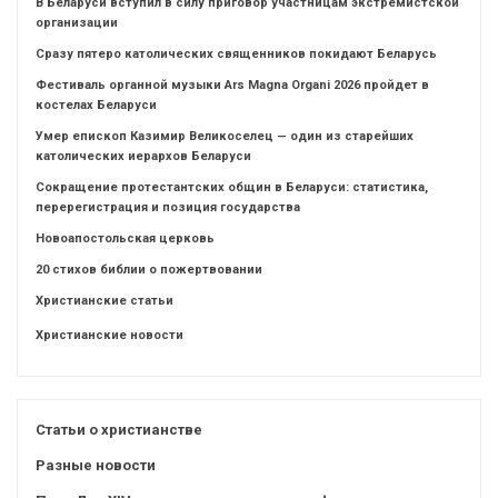
В Беларуси вступил в силу приговор участницам экстремистской
организации
Сразу пятеро католических священников покидают Беларусь
Фестиваль органной музыки Ars Magna Organi 2026 пройдет в
костелах Беларуси
Умер епископ Казимир Великоселец — один из старейших
католических иерархов Беларуси
Сокращение протестантских общин в Беларуси: статистика,
перерегистрация и позиция государства
Новоапостольская церковь
20 стихов библии о пожертвовании
Христианские статьи
Христианские новости
Статьи о христианстве
Разные новости