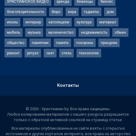
ХРИСТИАНСКОЕ ВИДЕО
аренда
беженцы
бизнес
благотворительность
бюро
вера
гаджеты
дом
иконы
интерьер
католицизм
культура
материал
мебель
музыка
мученичество
недвижимость
обмен
общество
памятник
память
похороны
праздник
ремонт
ритуал
свет
стиль
технологии
Контакты
© 2026 - Христианин.by. Все права защищены.
Любое копирование материалов с нашего ресурса разрешается
только с обратной активной ссылкой на страницу статьи.
Все материалы опубликованные на сайте взяты с открытых
источников и других порталов интернета, все права на авторство