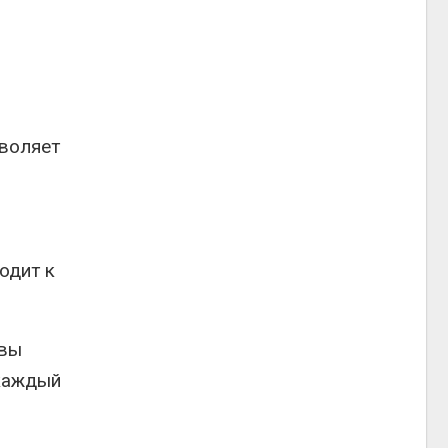
зволяет
одит к
 вы
 каждый