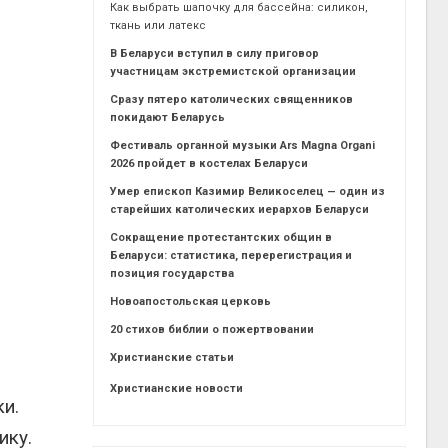
Как выбрать шапочку для бассейна: силикон,
ткань или латекс
В Беларуси вступил в силу приговор
участницам экстремистской организации
Сразу пятеро католических священников
покидают Беларусь
Фестиваль органной музыки Ars Magna Organi
2026 пройдет в костелах Беларуси
Умер епископ Казимир Великоселец — один из
старейших католических иерархов Беларуси
Сокращение протестантских общин в
Беларуси: статистика, перерегистрация и
позиция государства
Новоапостольская церковь
20 стихов библии о пожертвовании
Христианские статьи
Христианские новости
и.
ику.