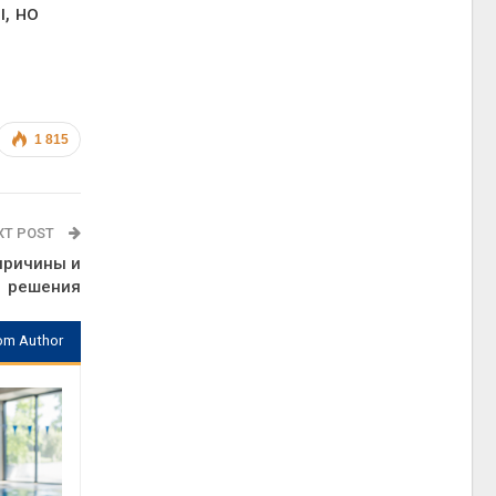
, но
1 815
XT POST
причины и
решения
om Author