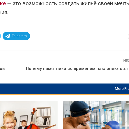
ске
— это возможность создать жильё своей мечты
ния.
Telegram
NE
ов
Почему памятники со временем наклоняются: 
More Fr