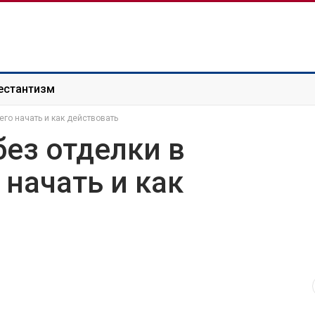
естантизм
его начать и как действовать
без отделки в
 начать и как