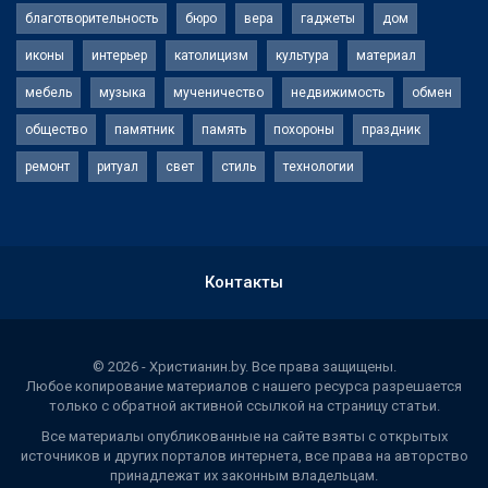
благотворительность
бюро
вера
гаджеты
дом
иконы
интерьер
католицизм
культура
материал
мебель
музыка
мученичество
недвижимость
обмен
общество
памятник
память
похороны
праздник
ремонт
ритуал
свет
стиль
технологии
Контакты
© 2026 - Христианин.by. Все права защищены.
Любое копирование материалов с нашего ресурса разрешается
только с обратной активной ссылкой на страницу статьи.
Все материалы опубликованные на сайте взяты с открытых
источников и других порталов интернета, все права на авторство
принадлежат их законным владельцам.