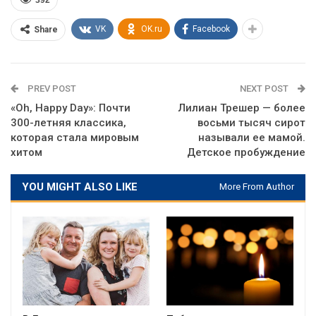
392
VK
OK.ru
Facebook
Share
PREV POST
NEXT POST
«Oh, Happy Day»: Почти
Лилиан Трешер — более
300-летняя классика,
восьми тысяч сирот
которая стала мировым
называли ее мамой.
хитом
Детское пробуждение
YOU MIGHT ALSO LIKE
More From Author