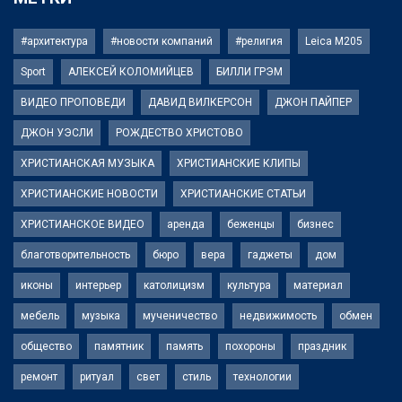
#архитектура
#новости компаний
#религия
Leica M205
Sport
АЛЕКСЕЙ КОЛОМИЙЦЕВ
БИЛЛИ ГРЭМ
ВИДЕО ПРОПОВЕДИ
ДАВИД ВИЛКЕРСОН
ДЖОН ПАЙПЕР
ДЖОН УЭСЛИ
РОЖДЕСТВО ХРИСТОВО
ХРИСТИАНСКАЯ МУЗЫКА
ХРИСТИАНСКИЕ КЛИПЫ
ХРИСТИАНСКИЕ НОВОСТИ
ХРИСТИАНСКИЕ СТАТЬИ
ХРИСТИАНСКОЕ ВИДЕО
аренда
беженцы
бизнес
благотворительность
бюро
вера
гаджеты
дом
иконы
интерьер
католицизм
культура
материал
мебель
музыка
мученичество
недвижимость
обмен
общество
памятник
память
похороны
праздник
ремонт
ритуал
свет
стиль
технологии