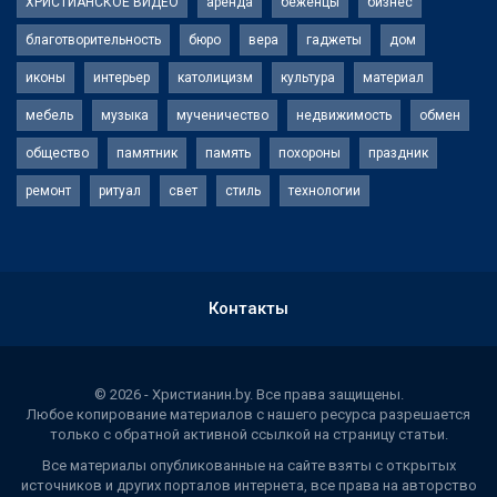
ХРИСТИАНСКОЕ ВИДЕО
аренда
беженцы
бизнес
благотворительность
бюро
вера
гаджеты
дом
иконы
интерьер
католицизм
культура
материал
мебель
музыка
мученичество
недвижимость
обмен
общество
памятник
память
похороны
праздник
ремонт
ритуал
свет
стиль
технологии
Контакты
© 2026 - Христианин.by. Все права защищены.
Любое копирование материалов с нашего ресурса разрешается
только с обратной активной ссылкой на страницу статьи.
Все материалы опубликованные на сайте взяты с открытых
источников и других порталов интернета, все права на авторство