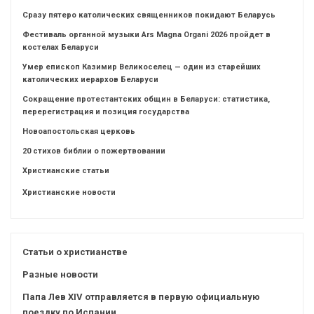
Сразу пятеро католических священников покидают Беларусь
Фестиваль органной музыки Ars Magna Organi 2026 пройдет в
костелах Беларуси
Умер епископ Казимир Великоселец — один из старейших
католических иерархов Беларуси
Сокращение протестантских общин в Беларуси: статистика,
перерегистрация и позиция государства
Новоапостольская церковь
20 стихов библии о пожертвовании
Христианские статьи
Христианские новости
Статьи о христианстве
Разные новости
Папа Лев XIV отправляется в первую официальную
поездку по Испании