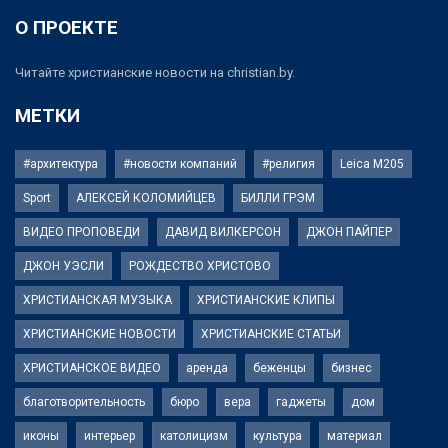
О ПРОЕКТЕ
Читайте христианские новости на christian.by.
МЕТКИ
#архитектура
#новости компаний
#религия
Leica M205
Sport
АЛЕКСЕЙ КОЛОМИЙЦЕВ
БИЛЛИ ГРЭМ
ВИДЕО ПРОПОВЕДИ
ДАВИД ВИЛКЕРСОН
ДЖОН ПАЙПЕР
ДЖОН УЭСЛИ
РОЖДЕСТВО ХРИСТОВО
ХРИСТИАНСКАЯ МУЗЫКА
ХРИСТИАНСКИЕ КЛИПЫ
ХРИСТИАНСКИЕ НОВОСТИ
ХРИСТИАНСКИЕ СТАТЬИ
ХРИСТИАНСКОЕ ВИДЕО
аренда
беженцы
бизнес
благотворительность
бюро
вера
гаджеты
дом
иконы
интерьер
католицизм
культура
материал