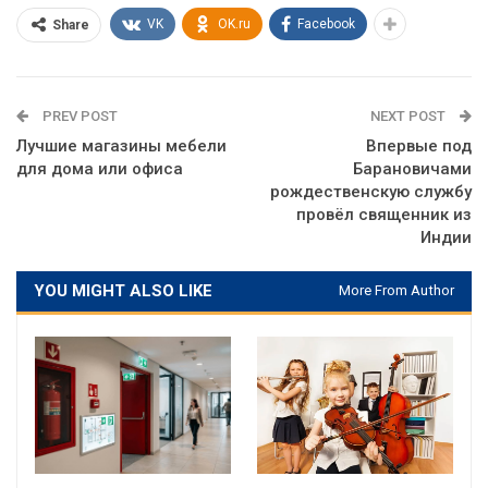
VK
OK.ru
Facebook
Share
PREV POST
NEXT POST
Лучшие магазины мебели
Впервые под
для дома или офиса
Барановичами
рождественскую службу
провёл священник из
Индии
YOU MIGHT ALSO LIKE
More From Author