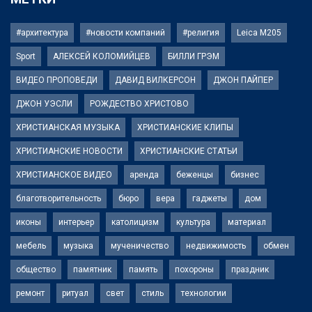
#архитектура
#новости компаний
#религия
Leica M205
Sport
АЛЕКСЕЙ КОЛОМИЙЦЕВ
БИЛЛИ ГРЭМ
ВИДЕО ПРОПОВЕДИ
ДАВИД ВИЛКЕРСОН
ДЖОН ПАЙПЕР
ДЖОН УЭСЛИ
РОЖДЕСТВО ХРИСТОВО
ХРИСТИАНСКАЯ МУЗЫКА
ХРИСТИАНСКИЕ КЛИПЫ
ХРИСТИАНСКИЕ НОВОСТИ
ХРИСТИАНСКИЕ СТАТЬИ
ХРИСТИАНСКОЕ ВИДЕО
аренда
беженцы
бизнес
благотворительность
бюро
вера
гаджеты
дом
иконы
интерьер
католицизм
культура
материал
мебель
музыка
мученичество
недвижимость
обмен
общество
памятник
память
похороны
праздник
ремонт
ритуал
свет
стиль
технологии