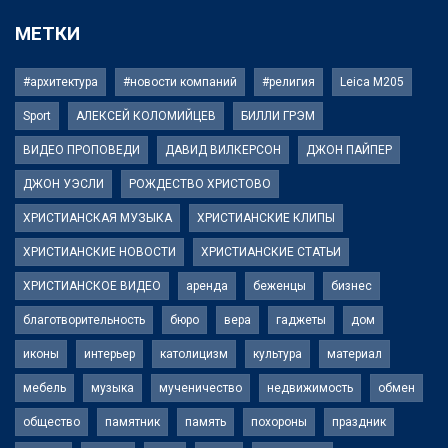
МЕТКИ
#архитектура
#новости компаний
#религия
Leica M205
Sport
АЛЕКСЕЙ КОЛОМИЙЦЕВ
БИЛЛИ ГРЭМ
ВИДЕО ПРОПОВЕДИ
ДАВИД ВИЛКЕРСОН
ДЖОН ПАЙПЕР
ДЖОН УЭСЛИ
РОЖДЕСТВО ХРИСТОВО
ХРИСТИАНСКАЯ МУЗЫКА
ХРИСТИАНСКИЕ КЛИПЫ
ХРИСТИАНСКИЕ НОВОСТИ
ХРИСТИАНСКИЕ СТАТЬИ
ХРИСТИАНСКОЕ ВИДЕО
аренда
беженцы
бизнес
благотворительность
бюро
вера
гаджеты
дом
иконы
интерьер
католицизм
культура
материал
мебель
музыка
мученичество
недвижимость
обмен
общество
памятник
память
похороны
праздник