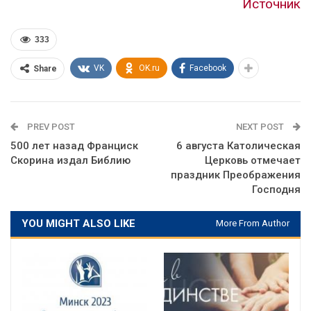
Источник
333
VK
OK.ru
Facebook
Share
PREV POST
NEXT POST
500 лет назад Франциск
6 августа Католическая
Скорина издал Библию
Церковь отмечает
праздник Преображения
Господня
YOU MIGHT ALSO LIKE
More From Author