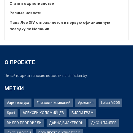
Статьи о христианстве
Разные новости
Папа Лев XIV отправляется в первую официальную
поездку по Испании
О ПРОЕКТЕ
Читайте христианские новости на christian.by.
МЕТКИ
#архитектура
#новости компаний
#религия
Leica M205
Sport
АЛЕКСЕЙ КОЛОМИЙЦЕВ
БИЛЛИ ГРЭМ
ВИДЕО ПРОПОВЕДИ
ДАВИД ВИЛКЕРСОН
ДЖОН ПАЙПЕР
ДЖОН УЭСЛИ
РОЖДЕСТВО ХРИСТОВО