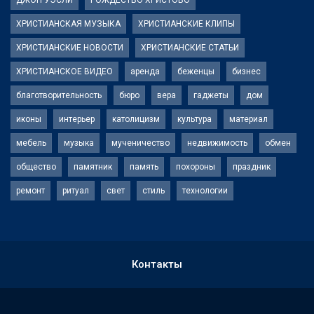
ХРИСТИАНСКАЯ МУЗЫКА
ХРИСТИАНСКИЕ КЛИПЫ
ХРИСТИАНСКИЕ НОВОСТИ
ХРИСТИАНСКИЕ СТАТЬИ
ХРИСТИАНСКОЕ ВИДЕО
аренда
беженцы
бизнес
благотворительность
бюро
вера
гаджеты
дом
иконы
интерьер
католицизм
культура
материал
мебель
музыка
мученичество
недвижимость
обмен
общество
памятник
память
похороны
праздник
ремонт
ритуал
свет
стиль
технологии
Контакты