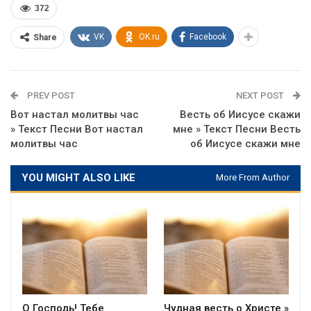
372
VK
OK.ru
Facebook
Share
PREV POST
NEXT POST
Вот настал молитвы час
Весть об Иисусе скажи
» Текст Песни Вот настал
мне » Текст Песни Весть
молитвы час
об Иисусе скажи мне
YOU MIGHT ALSO LIKE
More From Author
О Господь! Тебе
Чудная весть о Христе »