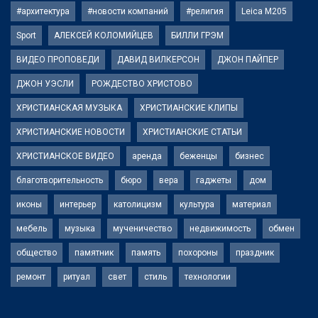
#архитектура
#новости компаний
#религия
Leica M205
Sport
АЛЕКСЕЙ КОЛОМИЙЦЕВ
БИЛЛИ ГРЭМ
ВИДЕО ПРОПОВЕДИ
ДАВИД ВИЛКЕРСОН
ДЖОН ПАЙПЕР
ДЖОН УЭСЛИ
РОЖДЕСТВО ХРИСТОВО
ХРИСТИАНСКАЯ МУЗЫКА
ХРИСТИАНСКИЕ КЛИПЫ
ХРИСТИАНСКИЕ НОВОСТИ
ХРИСТИАНСКИЕ СТАТЬИ
ХРИСТИАНСКОЕ ВИДЕО
аренда
беженцы
бизнес
благотворительность
бюро
вера
гаджеты
дом
иконы
интерьер
католицизм
культура
материал
мебель
музыка
мученичество
недвижимость
обмен
общество
памятник
память
похороны
праздник
ремонт
ритуал
свет
стиль
технологии