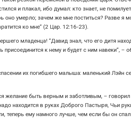
тился и плакал, ибо думал: кто знает, не помилует
рь оно умерло; зачем же мне поститься? Разве я м
ратится ко мне” (2 Цар. 12:16-23).
ершего младенца! “Давид знал, что его дитя нахо
 присоединится к нему и будет с ним навеки”, – 
спасении их погибшего малыша: маленький Лэйн се
ся желание быть верным и заботливым, – говорил
чадо находится в руках Доброго Пастыря, Чьи рук
и, теперь ему намного лучше, чем если бы он спал