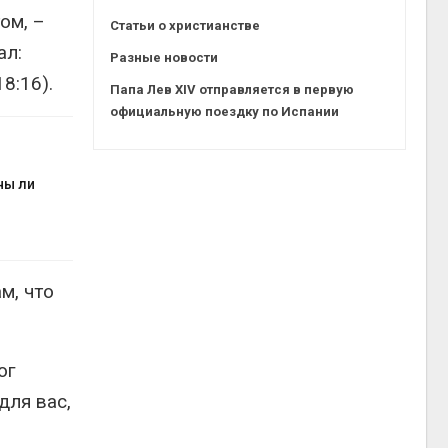
ом, –
Статьи о христианстве
ал:
Разные новости
8:16).
Папа Лев XIV отправляется в первую
официальную поездку по Испании
ны ли
м, что
ог
для вас,