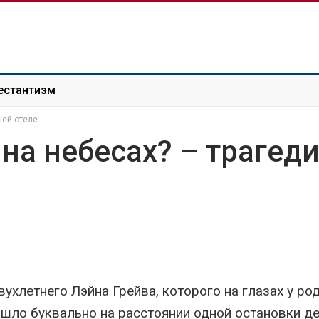
естантизм
ней-отеле
а небесах? – трагеди
хлетнего Лэйна Грейва, которого на глазах у ро
ошло буквально на расстоянии одной остановки д