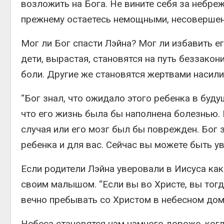
возложить на Бога. Не вините себя за небреж
прежнему остаетесь немощными, несовершенн
Мог ли Бог спасти Лэйна? Мог ли избавить е
дети, вырастая, становятся на путь беззако
боли. Другие же становятся жертвами насилия
“Бог знал, что ожидало этого ребенка в буд
что его жизнь была бы наполнена болезнью.
случая или его мозг был бы поврежден. Бог з
ребенка и для вас. Сейчас вы можете быть у
Если родители Лэйна уверовали в Иисуса как
своим малышом. “Если вы во Христе, вы тогд
вечно пребывать со Христом в небесном дом
Небеса становятся нам намного дороже, ког