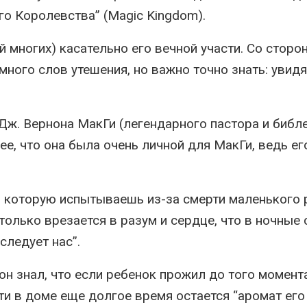
го Королевства” (Magic Kingdom).
 многих) касательно его вечной участи. Со сторо
ного слов утешения, но важно точно знать: увидя
Дж. Вернона МакГи (легендарного пастора и библ
ее, что она была очень личной для МакГи, ведь ег
, которую испытываешь из-за смерти маленького 
олько врезается в разум и сердце, что в ночные
следует нас”.
 знал, что если ребенок прожил до того момента
рти в доме еще долгое время остается “аромат его