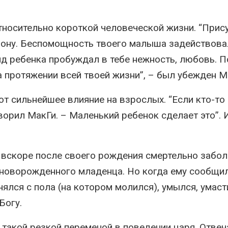
носительно короткой человеческой жизни. “Прис
рону. Беспомощность твоего малыша задействова
ид ребенка пробуждал в тебе нежность, любовь. 
 протяжении всей твоей жизни”, – был убежден М
т сильнейшее влияние на взрослых. “Если кто-то
оворил МакГи. – Маленький ребенок сделает это”. И
 вскоре после своего рождения смертельно забол
 новорожденного младенца. Но когда ему сообщи
ялся с пола (на котором молился), умылся, умаст
Богу.
такой резкой переменой в поведении царя. Отвеч