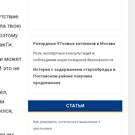
утствие
ла твою
Поэтому
акГи.
Рекордные 97 новых католиков в Москве
Роль экспертных консультаций в
 и может
соблюдении норм пожарной безопасности
 это не
История с задержанием старообрядца в
Поставском районе получила
продолжение
ел,
ли
СТАТЬИ
ился,
Как развивать логическое мышление у
школьника
ая им,