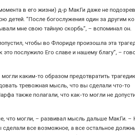
момента в его жизни) д-р МакГи даже не подозрев
рю детей. “После богослужения один за другим ко
ывали мне свою тайную скорбь”, – вспоминал он.
 попустил, чтобы во Флориде произошла эта трагед
 это послужило Его славе и нашему благу”, – гов
 могли каким-то образом предотвратить трагедию
довать тревожная мысль, что вы сделали что-то
арфа также полагали, что как-то могли не допуст
се, что могли, – развивал мысль дальше МакГи. –
Вы сделали все возможное, а все остальное должн