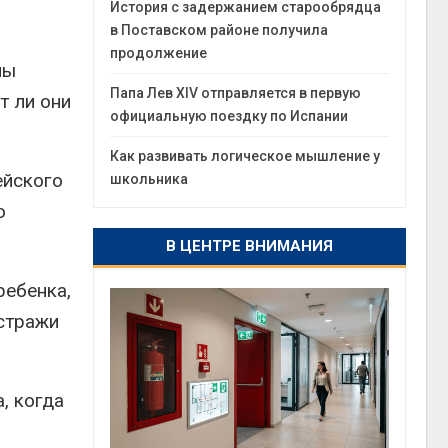
История с задержанием старообрядца
в Поставском районе получила
продолжение
ны
Папа Лев XIV отправляется в первую
т ли они
официальную поездку по Испании
Как развивать логическое мышление у
ейского
школьника
о
В ЦЕНТРЕ ВНИМАНИЯ
ребенка,
 стражи
, когда