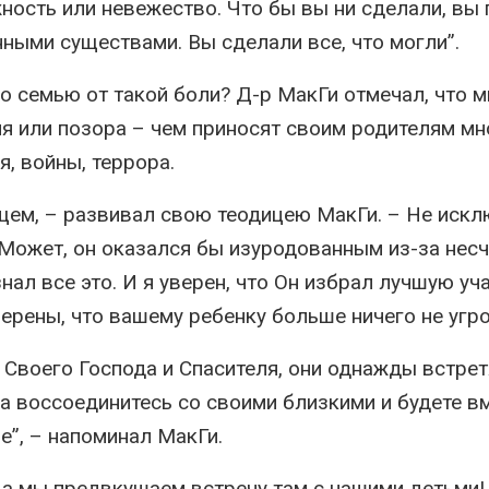
ность или невежество. Что бы вы ни сделали, вы 
ыми существами. Вы сделали все, что могли”.
го семью от такой боли? Д-р МакГи отмечал, что м
ния или позора – чем приносят своим родителям мн
, войны, террора.
ущем, – развивал свою теодицею МакГи. – Не искл
 Может, он оказался бы изуродованным из-за нес
нал все это. И я уверен, что Он избрал лучшую уч
верены, что вашему ребенку больше ничего не угро
 Своего Господа и Спасителя, они однажды встрет
а воссоединитесь со своими близкими и будете в
е”, – напоминал МакГи.
да мы предвкушаем встречу там с нашими детьми!