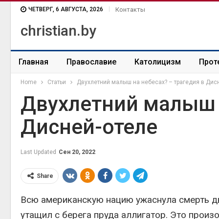
ЧЕТВЕРГ, 6 АВГУСТА, 2026
Контакты
christian.by
Главная
Православие
Католицизм
Прот
Home
Статьи
Двухлетний малыш на небесах? – трагедия в Дис
Двухлетний малыш н
Дисней-отеле
Last Updated
Сен 20, 2022
Share
Всю американскую нацию ужаснула смерть дву
утащил с берега пруда аллигатор. Это произ