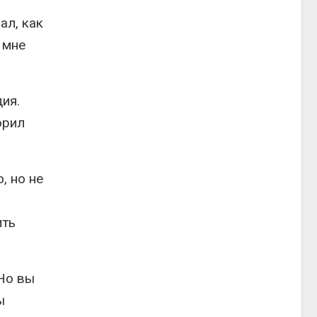
ал, как
 мне
ия.
орил
, но не
ить
 Но вы
ы