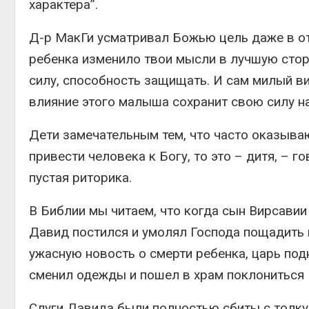
характера”.
Д-р МакГи усматривал Божью цель даже в от
ребенка изменило твои мысли в лучшую сто
силу, способность защищать. И сам милый в
влияние этого малыша сохранит свою силу на
Дети замечательным тем, что часто оказываю
привести человека к Богу, то это – дитя, – г
пустая риторика.
В Библии мы читаем, что когда сын Вирсавии
Давид постился и умолял Господа пощадить
ужасную новость о смерти ребенка, царь подн
сменил одежды и пошел в храм поклониться 
Слуги Давида были полностью сбиты с толку 