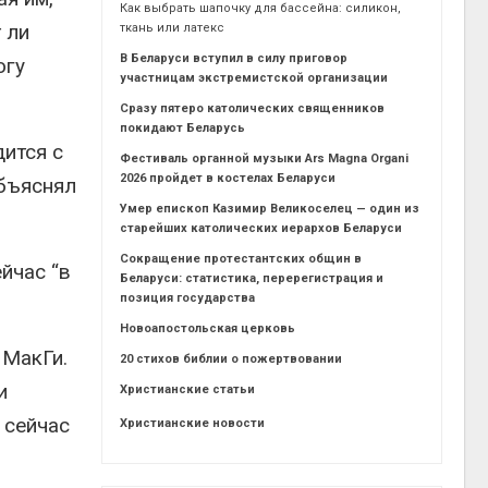
Как выбрать шапочку для бассейна: силикон,
 ли
ткань или латекс
В Беларуси вступил в силу приговор
огу
участницам экстремистской организации
Сразу пятеро католических священников
покидают Беларусь
дится с
Фестиваль органной музыки Ars Magna Organi
2026 пройдет в костелах Беларуси
объяснял
Умер епископ Казимир Великоселец — один из
старейших католических иерархов Беларуси
Сокращение протестантских общин в
йчас “в
Беларуси: статистика, перерегистрация и
позиция государства
Новоапостольская церковь
 МакГи.
20 стихов библии о пожертвовании
и
Христианские статьи
 сейчас
Христианские новости