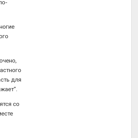
по-
ногие
ого
ючено,
частного
асть для
жает”.
ятся со
месте