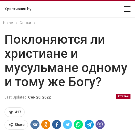
Христианин.by
Home
Статьи
Поклоняются ли
христиане и
мусульмане одному
и тому же Богу?
Статьи
Last Updated
Сен 20, 2022
417
Share