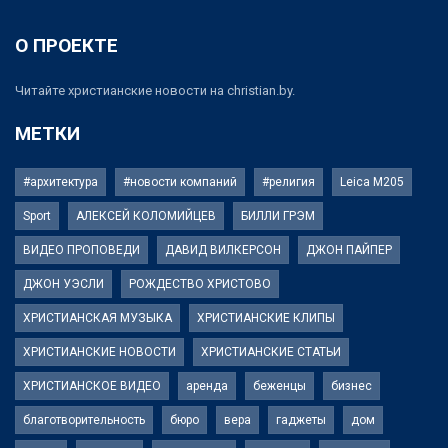
О ПРОЕКТЕ
Читайте христианские новости на christian.by.
МЕТКИ
#архитектура
#новости компаний
#религия
Leica M205
Sport
АЛЕКСЕЙ КОЛОМИЙЦЕВ
БИЛЛИ ГРЭМ
ВИДЕО ПРОПОВЕДИ
ДАВИД ВИЛКЕРСОН
ДЖОН ПАЙПЕР
ДЖОН УЭСЛИ
РОЖДЕСТВО ХРИСТОВО
ХРИСТИАНСКАЯ МУЗЫКА
ХРИСТИАНСКИЕ КЛИПЫ
ХРИСТИАНСКИЕ НОВОСТИ
ХРИСТИАНСКИЕ СТАТЬИ
ХРИСТИАНСКОЕ ВИДЕО
аренда
беженцы
бизнес
благотворительность
бюро
вера
гаджеты
дом