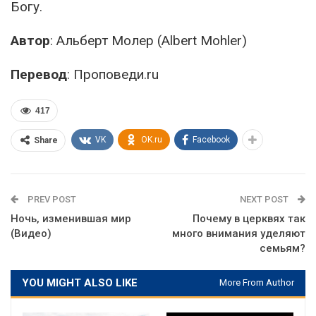
Богу.
Автор
: Альберт Молер (Albert Mohler)
Перевод
: Проповеди.ru
417
VK
OK.ru
Facebook
Share
PREV POST
NEXT POST
Ночь, изменившая мир
Почему в церквях так
(Видео)
много внимания уделяют
семьям?
YOU MIGHT ALSO LIKE
More From Author