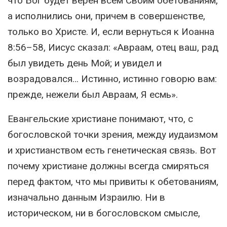
что Бог будет верен всем Своим обетованиям,
а исполнились они, причем в совершенстве,
только во Христе. И, если вернуться к Иоанна
8:56–58, Иисус сказал: «Авраам, отец ваш, рад
был увидеть день Мой; и увидел и
возрадовался… Истинно, истинно говорю вам:
прежде, нежели был Авраам, Я есмь».
Евангельские христиане понимают, что, с
богословской точки зрения, между иудаизмом
и христианством есть генетическая связь. Вот
почему христиане должны всегда смиряться
перед фактом, что мы привиты к обетованиям,
изначально данным Израилю. Ни в
историческом, ни в богословском смысле,