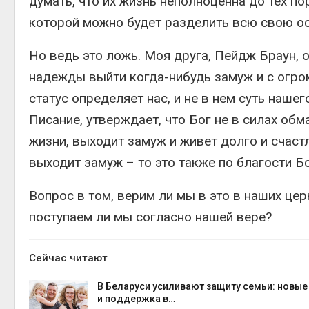
думать, что их жизнь неполноценна до тех по
которой можно будет разделить всю свою о
Но ведь это ложь. Моя друга, Пейдж Браун, 
надежды выйти когда-нибудь замуж и с огром
статус определяет нас, и не в нем суть нашег
Писание, утверждает, что Бог не в силах обм
жизни, выходит замуж и живет долго и счастли
выходит замуж – то это также по благости Бо
Вопрос в том, верим ли мы в это в наших це
поступаем ли мы согласно нашей вере?
Сейчас читают
В Беларуси усиливают защиту семьи: новы
и поддержка в…