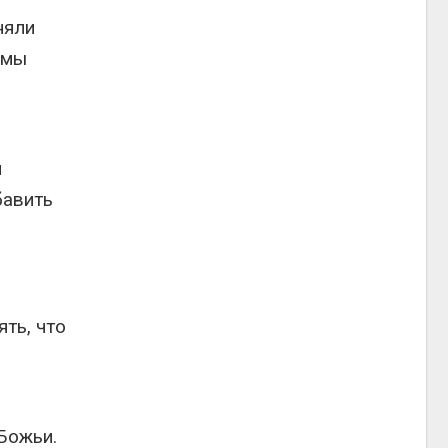
няли
 мы
й
бавить
ть, что
Божьи.