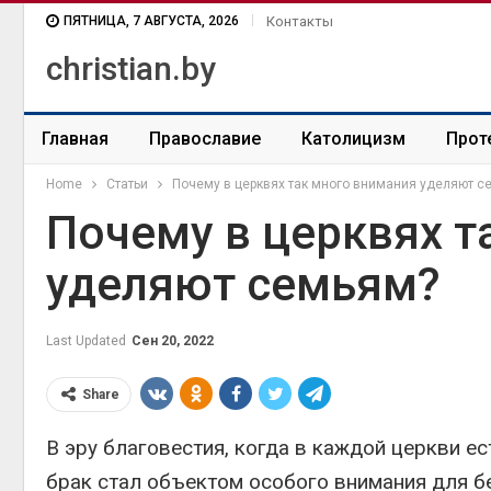
ПЯТНИЦА, 7 АВГУСТА, 2026
Контакты
christian.by
Главная
Православие
Католицизм
Прот
Home
Статьи
Почему в церквях так много внимания уделяют с
Почему в церквях т
уделяют семьям?
Last Updated
Сен 20, 2022
Share
В эру благовестия, когда в каждой церкви ес
брак стал объектом особого внимания для бе