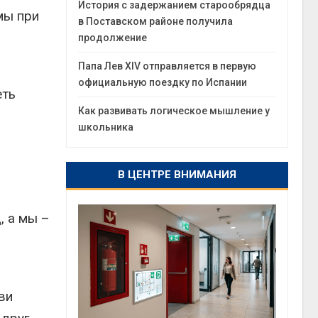
История с задержанием старообрядца
мы при
в Поставском районе получила
продолжение
Папа Лев XIV отправляется в первую
официальную поездку по Испании
еть
Как развивать логическое мышление у
школьника
В ЦЕНТРЕ ВНИМАНИЯ
, а мы –
ви