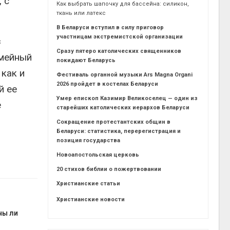
 с
Как выбрать шапочку для бассейна: силикон,
ткань или латекс
В Беларуси вступил в силу приговор
участницам экстремистской организации
з
Сразу пятеро католических священников
емейный
покидают Беларусь
 как и
Фестиваль органной музыки Ars Magna Organi
2026 пройдет в костелах Беларуси
й ее
Умер епископ Казимир Великоселец — один из
е
старейших католических иерархов Беларуси
Сокращение протестантских общин в
Беларуси: статистика, перерегистрация и
позиция государства
Новоапостольская церковь
20 стихов библии о пожертвовании
Христианские статьи
Христианские новости
ны ли