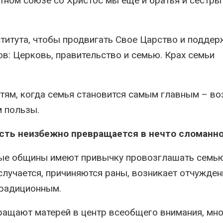
ном союзе со Христос мы еще и братья и сестры
ститута, чтобы продвигать Свое Царство и подде
в: Церковь, правительство и семью. Крах семьи
стям, когда семья становится самым главным – во
м пользы.
сть неизбежно превращается в нечто сломанно
ные общины имеют привычку провозглашать семь
случается, причиняются раны, возникает отчуждени
традиционным.
ращают матерей в центр всеобщего внимания, мно