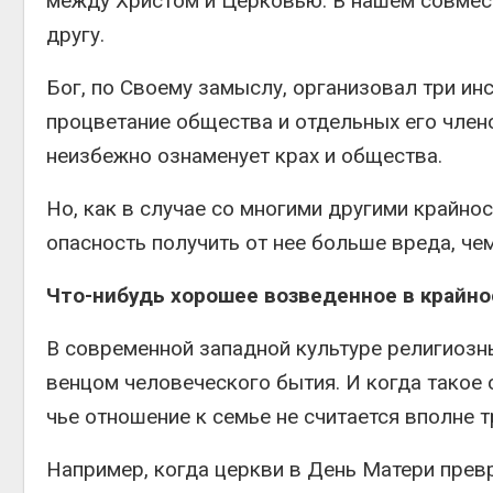
между Христом и Церковью. В нашем совмест
другу.
Бог, по Своему замыслу, организовал три ин
процветание общества и отдельных его члено
неизбежно ознаменует крах и общества.
Но, как в случае со многими другими крайно
опасность получить от нее больше вреда, че
Что-нибудь хорошее возведенное в крайно
В современной западной культуре религиоз
венцом человеческого бытия. И когда такое 
чье отношение к семье не считается вполне 
Например, когда церкви в День Матери прев