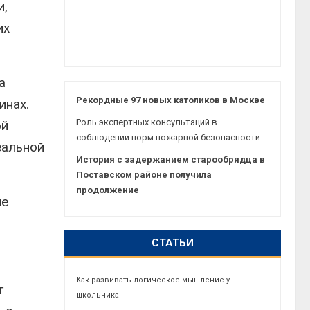
и,
их
а
Рекордные 97 новых католиков в Москве
инах.
Роль экспертных консультаций в
ой
соблюдении норм пожарной безопасности
еальной
История с задержанием старообрядца в
Поставском районе получила
продолжение
не
СТАТЬИ
Как развивать логическое мышление у
т
школьника