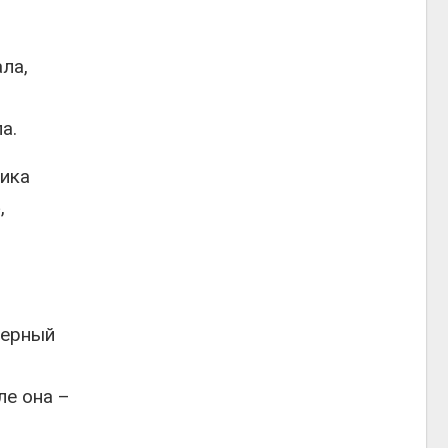
ла,
а.
ника
,
мерный
ле она –