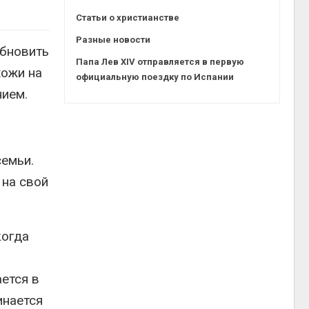
Статьи о христианстве
Разные новости
обновить
Папа Лев XIV отправляется в первую
хожи на
официальную поездку по Испании
нием.
семьи.
 на свой
когда
ается в
инается