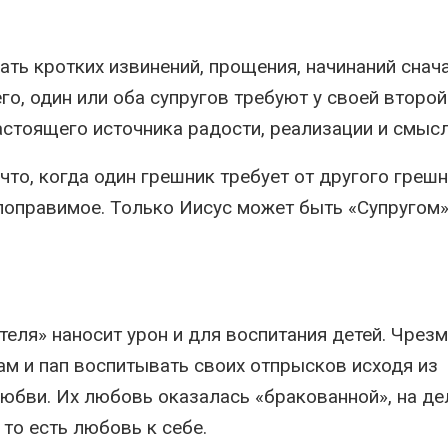
ть кротких извинений, прощения, начинаний снача
го, один или оба супругов требуют у своей второй
настоящего источника радости, реализации и смысл
что, когда один грешник требует от другого греш
поправимое. Только Иисус может быть «Супругом»
теля» наносит урон и для воспитания детей. Чрез
мам и пап воспитывать своих отпрысков исходя из
юбви. Их любовь оказалась «бракованной», на де
то есть любовь к себе.