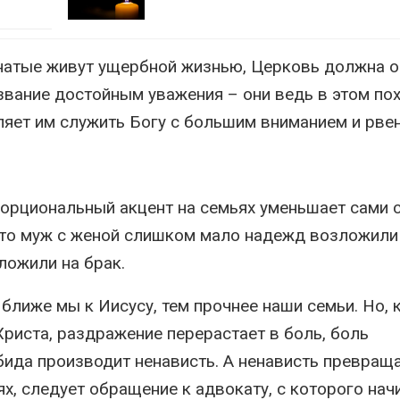
енатые живут ущербной жизнью, Церковь должна 
извание достойным уважения – они ведь в этом по
ляет им служить Богу с большим вниманием и рве
порциональный акцент на семьях уменьшает сами 
 что муж с женой слишком мало надежд возложили
ложили на брак.
ближе мы к Иисусу, тем прочнее наши семьи. Но, 
Христа, раздражение перерастает в боль, боль
обида производит ненависть. А ненависть превращ
ях, следует обращение к адвокату, с которого нач