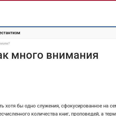
естантизм
емьям?
ак много внимания
ть хотя бы одно служения, сфокусированное на се
счисленного количества книг, проповедей, а терм