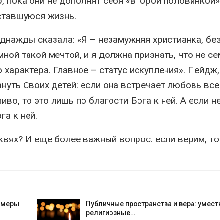
р, пока они не дополнят себя «второй половинкой»,
ставшуюся жизнь.
однажды сказала: «Я – незамужняя христианка, бе
ной такой мечтой, и я должна признать, что не с
о характера. Главное – статус искупления». Пейдж,
ануть Своих детей: если она встречает любовь все
во, то это лишь по благости Бога к ней. А если н
га к ней.
рквях? И еще более важный вопрос: если верим, то
е меры
Публичные пространства и вера: умест
религиозные…