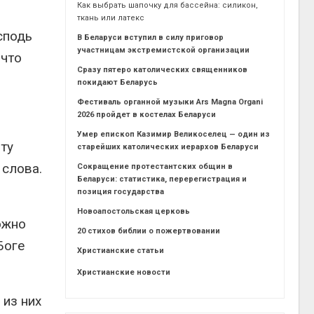
Как выбрать шапочку для бассейна: силикон,
ткань или латекс
сподь
В Беларуси вступил в силу приговор
участницам экстремистской организации
 что
Сразу пятеро католических священников
покидают Беларусь
Фестиваль органной музыки Ars Magna Organi
2026 пройдет в костелах Беларуси
Умер епископ Казимир Великоселец — один из
ту
старейших католических иерархов Беларуси
 слова.
Сокращение протестантских общин в
Беларуси: статистика, перерегистрация и
позиция государства
Новоапостольская церковь
ожно
20 стихов библии о пожертвовании
Боге
Христианские статьи
Христианские новости
 из них