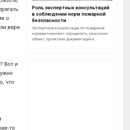
работе,
Роль экспертных консультаций
прягать.
в соблюдении норм пожарной
ме о
безопасности
ли вере.
Экспертные консультации по пожарным
нормам помогают определить, насколько
объект, проектная документация и…
? Вот и
нужно
о, что
м
кие-то