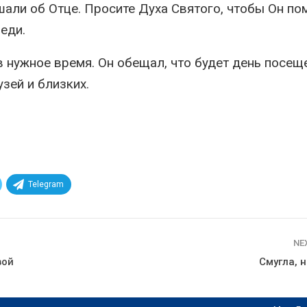
шали об Отце. Просите Духа Святого, чтобы Он по
еди.
в нужное время. Он обещал, что будет день посещ
узей и близких.
Telegram
NE
вой
Смугла, 