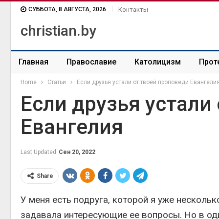
СУББОТА, 8 АВГУСТА, 2026
Контакты
christian.by
Главная
Православие
Католицизм
Прот
Home
Статьи
Если друзья устали от твоей проповеди Евангели
Если друзья устали
Евангелия
Last Updated
Сен 20, 2022
Share
У меня есть подруга, которой я уже нескольк
задавала интересующие ее вопросы. Но в оди