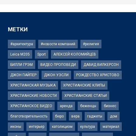
МЕТКИ
#архитектура
#новости компаний
#религия
Leica M205
Sport
АЛЕКСЕЙ КОЛОМИЙЦЕВ
БИЛЛИ ГРЭМ
ВИДЕО ПРОПОВЕДИ
ДАВИД ВИЛКЕРСОН
ДЖОН ПАЙПЕР
ДЖОН УЭСЛИ
РОЖДЕСТВО ХРИСТОВО
ХРИСТИАНСКАЯ МУЗЫКА
ХРИСТИАНСКИЕ КЛИПЫ
ХРИСТИАНСКИЕ НОВОСТИ
ХРИСТИАНСКИЕ СТАТЬИ
ХРИСТИАНСКОЕ ВИДЕО
аренда
беженцы
бизнес
благотворительность
бюро
вера
гаджеты
дом
иконы
интерьер
католицизм
культура
материал