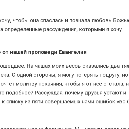
 хочу, чтобы она спаслась и познала любовь Божью
на определенные рассуждения, которыми я хочу
р от нашей проповеди Евангелия
зошедшее. На чашах моих весов оказались два т
ека. С одной стороны, я могу потерять подругу, но
рочтет молитву покаяния, чтобы я от нее отстала, н
-то подобное? Рассуждая, почему друзья устают и
 к списку из пяти совершаемых нами ошибок «во б