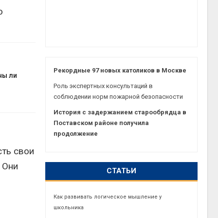
ю
Рекордные 97 новых католиков в Москве
ны ли
Роль экспертных консультаций в
соблюдении норм пожарной безопасности
История с задержанием старообрядца в
Поставском районе получила
продолжение
сть свои
 Они
СТАТЬИ
Как развивать логическое мышление у
школьника