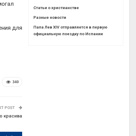
могал
Статьи о христианстве
Разные новости
ения для
Папа Лев XIV отправляется в первую
официальную поездку по Испании
340
XT POST
но красива