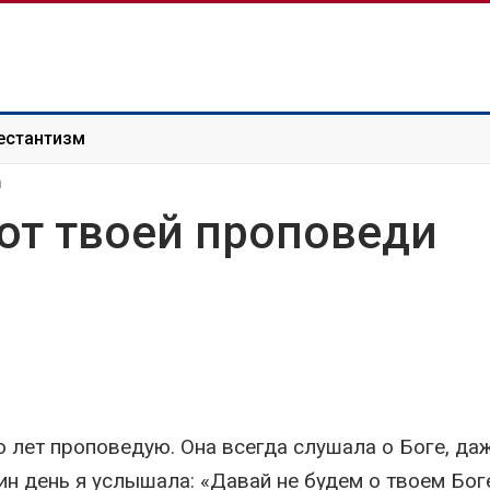
естантизм
я
 от твоей проповеди
о лет проповедую. Она всегда слушала о Боге, да
н день я услышала: «Давай не будем о твоем Бог