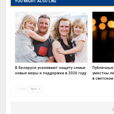
YOU MIGHT ALSO LIKE
В Беларуси усиливают защиту семьи:
Публичные 
новые меры и поддержка в 2026 году
уместны л
в светском
PREV
NEXT
C