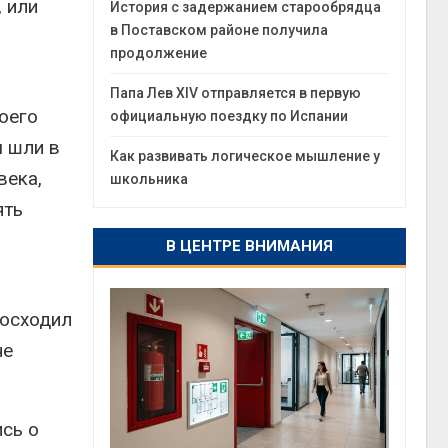
 или
История с задержанием старообрядца
в Поставском районе получила
продолжение
Папа Лев XIV отправляется в первую
оего
официальную поездку по Испании
ы шли в
Как развивать логическое мышление у
века,
школьника
ять
В ЦЕНТРЕ ВНИМАНИЯ
восходил
не
ись о