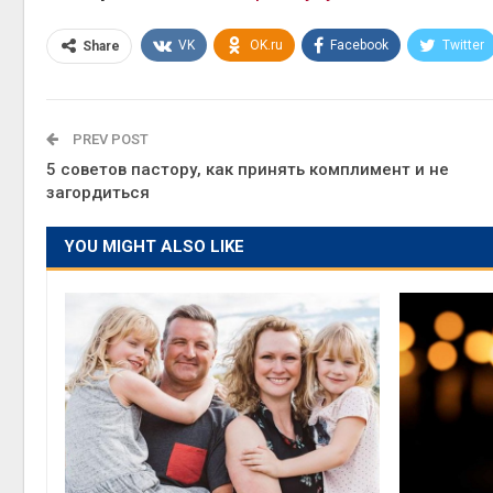
VK
OK.ru
Facebook
Twitter
Share
PREV POST
5 советов пастору, как принять комплимент и не
загордиться
YOU MIGHT ALSO LIKE