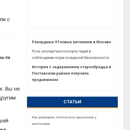
ли с
Рекордные 97 новых католиков в Москве
Роль экспертных консультаций в
ны ли
соблюдении норм пожарной безопасности
История с задержанием старообрядца в
Поставском районе получила
продолжение
. Вы не
другим
СТАТЬИ
Как развивать логическое мышление у
ашей
школьника
 же