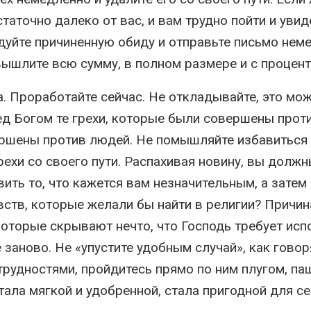
таточно далеко от вас, и вам трудно пойти и увид
едуйте причиненную обиду и отправьте письмо нем
вышлите всю сумму, в полном размере и с процент
. Проработайте сейчас. Не откладывайте, это мо
ед Богом те грехи, которые были совершены проти
ершены против людей. Не помышляйте избавиться о
рехи со своего пути. Распахивая новину, вы долж
ить то, что кажется вам незначительным, а затем
вств, которые желали бы найти в религии? Причин
которые скрывают нечто, что Господь требует исп
 заново. Не «упустите удобным случай», как говор
рудностями, пройдитесь прямо по ним плугом, па
тала мягкой и удобренной, стала пригодной для се