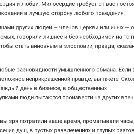
ердия и любви. Милосердие требует от вас посто
олкования в лучшую сторону любого поведения.
нами других людей — членов церкви или иных — о
емых, говорили лишнее и без необходимой на то 
чтобы стать виновным в злословии, правда, сказа
 Любые разновидности умышленного обмана. Если
положное неприкрашенной правде, вы лжете. Ско
каждый день в бизнесе, в общественных
упками люди пытаются произвести на других впеч
 вы зря потратили ваше время, проматывали часы
сения душ, в пустых развлечениях и глупых разгов