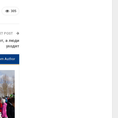
305
XT POST
т, а люди
уходят
om Author