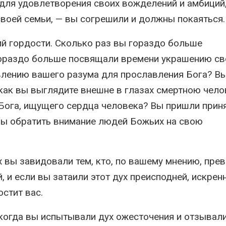
 для удовлетворения своих вожделений и амбиций,
своей семьи, — вы согрешили и должны покаяться.
й гордости. Сколько раз вы гораздо больше
ораздо больше посвящали времени украшению св
влению вашего разума для прославления Бога? В
как вы выглядите внешне в глазах смертною чело
 Бога, ищущего сердца человека? Вы пришли прин
бы обратить внимание людей Божьих на свою
х вы завидовали тем, кто, по вашему мнению, пре
, и если вы затаили этот дух преисподней, искрен
остит вас.
 когда вы испытывали дух ожесточения и отзывал