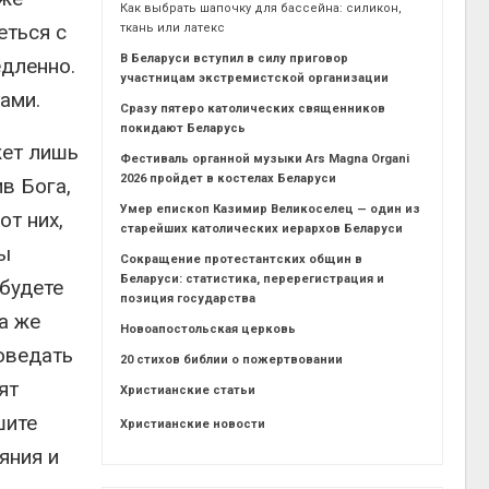
Как выбрать шапочку для бассейна: силикон,
еться с
ткань или латекс
В Беларуси вступил в силу приговор
едленно.
участницам экстремистской организации
ами.
Сразу пятеро католических священников
покидают Беларусь
жет лишь
Фестиваль органной музыки Ars Magna Organi
2026 пройдет в костелах Беларуси
в Бога,
Умер епископ Казимир Великоселец — один из
т них,
старейших католических иерархов Беларуси
ны
Сокращение протестантских общин в
Беларуси: статистика, перерегистрация и
 будете
позиция государства
а же
Новоапостольская церковь
оведать
20 стихов библии о пожертвовании
ят
Христианские статьи
шите
Христианские новости
яния и