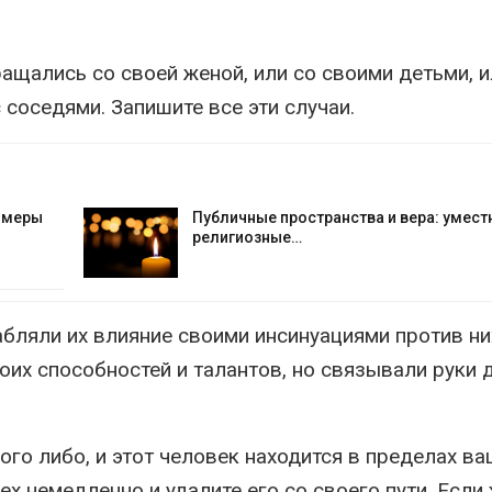
щались со своей женой, или со своими детьми, и
с соседями. Запишите все эти случаи.
е меры
Публичные пространства и вера: умест
религиозные…
бляли их влияние своими инсинуациями против них
оих способностей и талантов, но связывали руки 
ого либо, и этот человек находится в пределах в
ех немедленно и удалите его со своего пути. Если