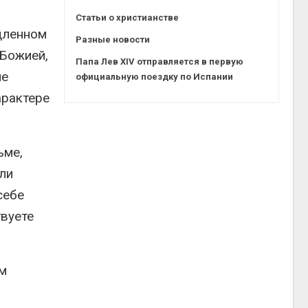
Статьи о христианстве
едленном
Разные новости
 Божией,
Папа Лев XIV отправляется в первую
не
официальную поездку по Испании
арактере
ьме,
ыли
себе
твуете
ом