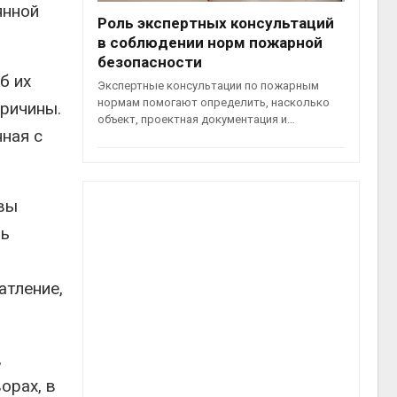
янной
Роль экспертных консультаций
в соблюдении норм пожарной
безопасности
б их
Экспертные консультации по пожарным
нормам помогают определить, насколько
причины.
объект, проектная документация и…
нная с
 вы
ль
атление,
,
орах, в