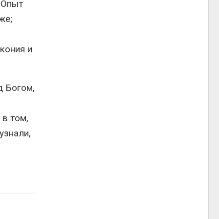
. Опыт
же;
акония и
д Богом,
 в том,
узнали,