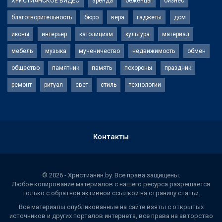
ХРИСТИАНСКОЕ ВИДЕО
аренда
беженцы
бизнес
благотворительность
бюро
вера
гаджеты
дом
иконы
интерьер
католицизм
культура
материал
мебель
музыка
мученичество
недвижимость
обмен
общество
памятник
память
похороны
праздник
ремонт
ритуал
свет
стиль
технологии
Контакты
© 2026 - Христианин.by. Все права защищены.
Любое копирование материалов с нашего ресурса разрешается
только с обратной активной ссылкой на страницу статьи.
Все материалы опубликованные на сайте взяты с открытых
источников и других порталов интернета, все права на авторство