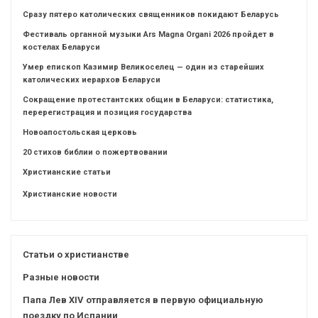
Сразу пятеро католических священников покидают Беларусь
Фестиваль органной музыки Ars Magna Organi 2026 пройдет в
костелах Беларуси
Умер епископ Казимир Великоселец — один из старейших
католических иерархов Беларуси
Сокращение протестантских общин в Беларуси: статистика,
перерегистрация и позиция государства
Новоапостольская церковь
20 стихов библии о пожертвовании
Христианские статьи
Христианские новости
Статьи о христианстве
Разные новости
Папа Лев XIV отправляется в первую официальную
поездку по Испании