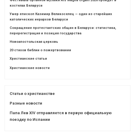
Фестиваль органной музыки Ars Magna Organi 2026 пройдет в
костелах Беларуси
Умер епископ Казимир Великоселец — один из старейших
католических иерархов Беларуси
Сокращение протестантских общин в Беларуси: статистика,
перерегистрация и позиция государства
Новоапостольская церковь
20 стихов библии о пожертвовании
Христианские статьи
Христианские новости
Статьи о христианстве
Разные новости
Папа Лев XIV отправляется в первую официальную
поездку по Испании