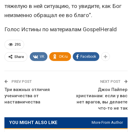
тяжелую в ней ситуацию, то увидите, как Бог
неизменно обращал ее во благо”.
Голос Истины по материалам GospelHerald
291
VK
OK.ru
Facebook
Share
PREV POST
NEXT POST
Три важных отличия
Джон Пайпер
ученичества от
христианам: если у вас
наставничества
нет врагов, вы делаете
что-то не так
YOU MIGHT ALSO LIKE
More From Author