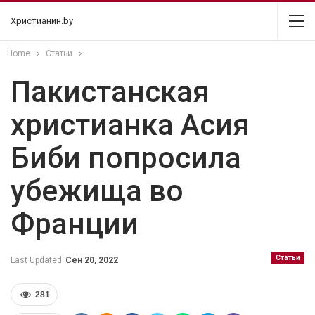
Христианин.by
Home
Статьи
Пакистанская
христианка Асия
Биби попросила
убежища во
Франции
Статьи
Last Updated
Сен 20, 2022
281