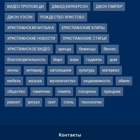
ВИДЕО ПРОПОВЕДИ
ДАВИД ВИЛКЕРСОН
ДЖОН ПАЙПЕР
ДЖОН УЭСЛИ
РОЖДЕСТВО ХРИСТОВО
ХРИСТИАНСКАЯ МУЗЫКА
ХРИСТИАНСКИЕ КЛИПЫ
ХРИСТИАНСКИЕ НОВОСТИ
ХРИСТИАНСКИЕ СТАТЬИ
ХРИСТИАНСКОЕ ВИДЕО
аренда
беженцы
бизнес
благотворительность
бюро
вера
гаджеты
дом
иконы
интерьер
католицизм
культура
материал
мебель
музыка
мученичество
недвижимость
обмен
общество
памятник
память
похороны
праздник
ремонт
ритуал
свет
стиль
технологии
Контакты