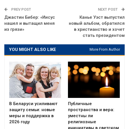
PREV POST
NEXT POST
Джастин Бибер: «Иисус
Канье Уэст выпустил
нашел и вытащил меня
новый альбом, обратился
из грязи»
в христианство и хочет
стать президентом
YOU MIGHT ALSO LIKE
More From Author
В Беларуси усиливают
Публичные
защиту семьи: новые
пространства и вера:
меры и поддержка в
уместны ли
2026 году
религиозные
инициативы в светском