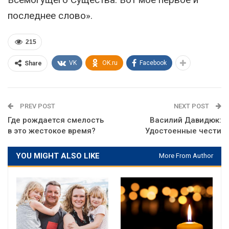
последнее слово».
215
VK
OK.ru
Facebook
Share
PREV POST
NEXT POST
Где рождается смелость
Василий Давидюк:
в это жестокое время?
Удостоенные чести
YOU MIGHT ALSO LIKE
More From Author