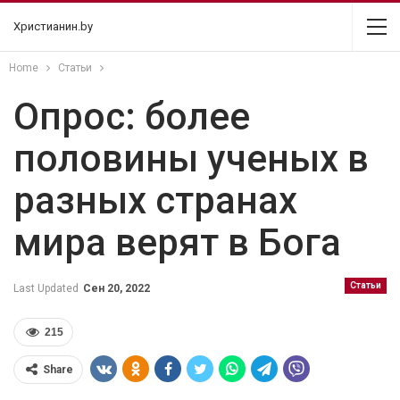
Христианин.by
Home
Статьи
Опрос: более
половины ученых в
разных странах
мира верят в Бога
Статьи
Last Updated
Сен 20, 2022
215
Share