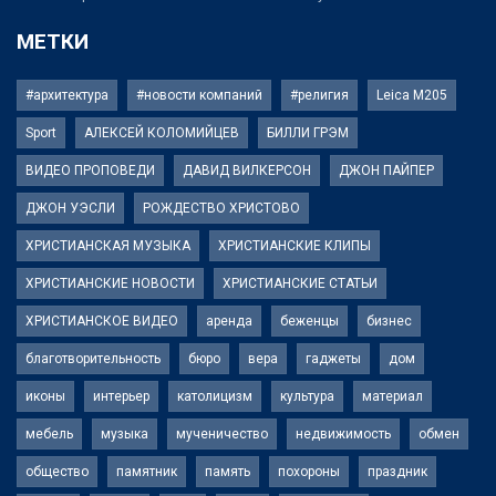
МЕТКИ
#архитектура
#новости компаний
#религия
Leica M205
Sport
АЛЕКСЕЙ КОЛОМИЙЦЕВ
БИЛЛИ ГРЭМ
ВИДЕО ПРОПОВЕДИ
ДАВИД ВИЛКЕРСОН
ДЖОН ПАЙПЕР
ДЖОН УЭСЛИ
РОЖДЕСТВО ХРИСТОВО
ХРИСТИАНСКАЯ МУЗЫКА
ХРИСТИАНСКИЕ КЛИПЫ
ХРИСТИАНСКИЕ НОВОСТИ
ХРИСТИАНСКИЕ СТАТЬИ
ХРИСТИАНСКОЕ ВИДЕО
аренда
беженцы
бизнес
благотворительность
бюро
вера
гаджеты
дом
иконы
интерьер
католицизм
культура
материал
мебель
музыка
мученичество
недвижимость
обмен
общество
памятник
память
похороны
праздник