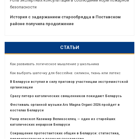
Роль экспертных консультаций в соблюдении норм пожарной
безопасности
История с задержанием старообрядца в Поставском
районе получила продолжение
СТАТЬИ
Как развивать логическое мышление у школьника
Как выбрать шапочку для бассейна: силикон, ткань или латекс
В Беларуси вступил в силу приговор участницам экстремистской
организации
Сразу пятеро католических священников покидают Беларусь
Фестиваль органной музыки Ars Magna Organi 2026 пройдет в
костелах Беларуси
Умер епископ Казимир Великоселец — один из старейших
католических иерархов Беларуси
Сокращение протестантских общин в Беларуси: статистика,
перерегистрация и позиция государства