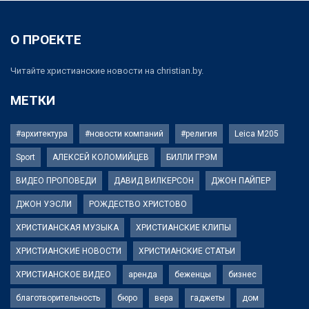
О ПРОЕКТЕ
Читайте христианские новости на christian.by.
МЕТКИ
#архитектура
#новости компаний
#религия
Leica M205
Sport
АЛЕКСЕЙ КОЛОМИЙЦЕВ
БИЛЛИ ГРЭМ
ВИДЕО ПРОПОВЕДИ
ДАВИД ВИЛКЕРСОН
ДЖОН ПАЙПЕР
ДЖОН УЭСЛИ
РОЖДЕСТВО ХРИСТОВО
ХРИСТИАНСКАЯ МУЗЫКА
ХРИСТИАНСКИЕ КЛИПЫ
ХРИСТИАНСКИЕ НОВОСТИ
ХРИСТИАНСКИЕ СТАТЬИ
ХРИСТИАНСКОЕ ВИДЕО
аренда
беженцы
бизнес
благотворительность
бюро
вера
гаджеты
дом