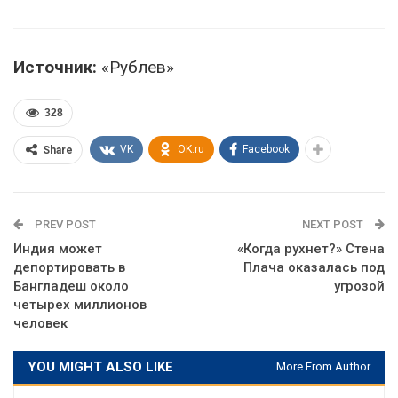
Источник:
«Рублев»
328
VK
OK.ru
Facebook
Share
PREV POST
NEXT POST
Индия может
«Когда рухнет?» Стена
депортировать в
Плача оказалась под
Бангладеш около
угрозой
четырех миллионов
человек
YOU MIGHT ALSO LIKE
More From Author