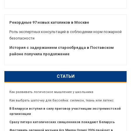
Рекордные 97 новых католиков в Москве
Роль экспертных консультаций в соблюдении норм пожарной
безопасности
История с задержанием старообрядца в Поставском
районе получила продолжение
СТАТЬИ
Как развивать логическое мышление у школьника
Как выбрать шапочку для бассейна: силикон, ткань или латекс
В Беларуси вступил в силу приговор участницам экстремистской
организации
Сразу пятеро католических священников покидают Беларусь
Фестиваль органной музыки Ars Magna Organi 2026 пройдет в