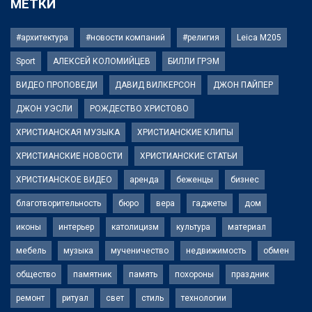
МЕТКИ
#архитектура
#новости компаний
#религия
Leica M205
Sport
АЛЕКСЕЙ КОЛОМИЙЦЕВ
БИЛЛИ ГРЭМ
ВИДЕО ПРОПОВЕДИ
ДАВИД ВИЛКЕРСОН
ДЖОН ПАЙПЕР
ДЖОН УЭСЛИ
РОЖДЕСТВО ХРИСТОВО
ХРИСТИАНСКАЯ МУЗЫКА
ХРИСТИАНСКИЕ КЛИПЫ
ХРИСТИАНСКИЕ НОВОСТИ
ХРИСТИАНСКИЕ СТАТЬИ
ХРИСТИАНСКОЕ ВИДЕО
аренда
беженцы
бизнес
благотворительность
бюро
вера
гаджеты
дом
иконы
интерьер
католицизм
культура
материал
мебель
музыка
мученичество
недвижимость
обмен
общество
памятник
память
похороны
праздник
ремонт
ритуал
свет
стиль
технологии