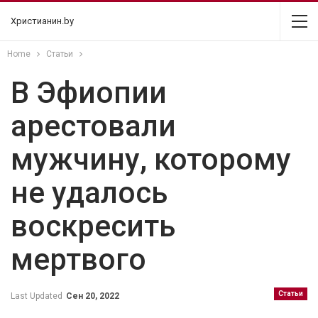
Христианин.by
Home
Статьи
В Эфиопии
арестовали
мужчину, которому
не удалось
воскресить
мертвого
Статьи
Last Updated
Сен 20, 2022