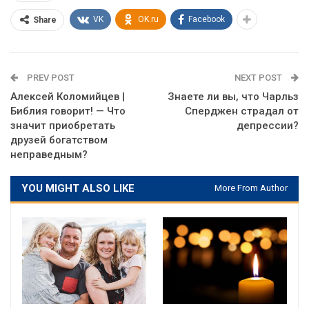
VK
OK.ru
Facebook
Share
PREV POST
NEXT POST
Алексей Коломийцев |
Знаете ли вы, что Чарльз
Библия говорит! — Что
Сперджен страдал от
значит приобретать
депрессии?
друзей богатством
неправедным?
YOU MIGHT ALSO LIKE
More From Author