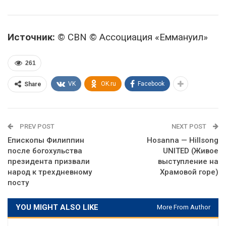
Источник:
© CBN © Ассоциация «Еммануил»
261
VK
OK.ru
Facebook
Share
PREV POST
NEXT POST
Епископы Филиппин
Hosanna — Hillsong
после богохульства
UNITED (Живое
президента призвали
выступление на
народ к трехдневному
Храмовой горе)
посту
YOU MIGHT ALSO LIKE
More From Author