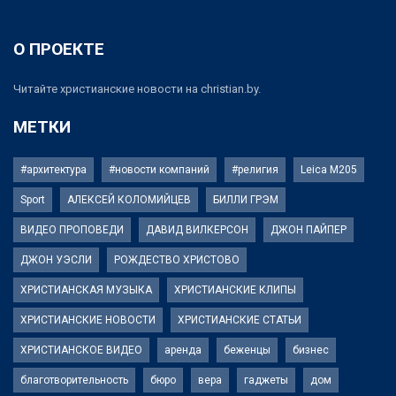
О ПРОЕКТЕ
Читайте христианские новости на christian.by.
МЕТКИ
#архитектура
#новости компаний
#религия
Leica M205
Sport
АЛЕКСЕЙ КОЛОМИЙЦЕВ
БИЛЛИ ГРЭМ
ВИДЕО ПРОПОВЕДИ
ДАВИД ВИЛКЕРСОН
ДЖОН ПАЙПЕР
ДЖОН УЭСЛИ
РОЖДЕСТВО ХРИСТОВО
ХРИСТИАНСКАЯ МУЗЫКА
ХРИСТИАНСКИЕ КЛИПЫ
ХРИСТИАНСКИЕ НОВОСТИ
ХРИСТИАНСКИЕ СТАТЬИ
ХРИСТИАНСКОЕ ВИДЕО
аренда
беженцы
бизнес
благотворительность
бюро
вера
гаджеты
дом