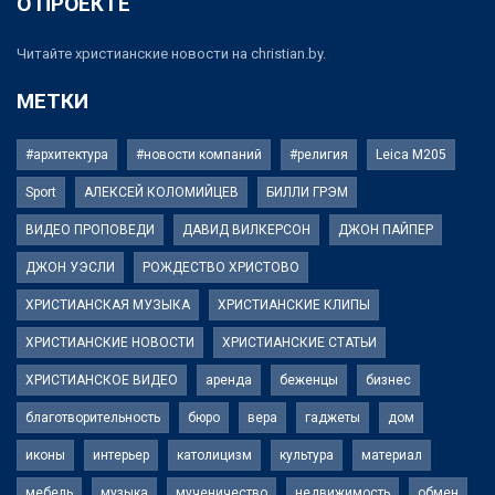
О ПРОЕКТЕ
Читайте христианские новости на christian.by.
МЕТКИ
#архитектура
#новости компаний
#религия
Leica M205
Sport
АЛЕКСЕЙ КОЛОМИЙЦЕВ
БИЛЛИ ГРЭМ
ВИДЕО ПРОПОВЕДИ
ДАВИД ВИЛКЕРСОН
ДЖОН ПАЙПЕР
ДЖОН УЭСЛИ
РОЖДЕСТВО ХРИСТОВО
ХРИСТИАНСКАЯ МУЗЫКА
ХРИСТИАНСКИЕ КЛИПЫ
ХРИСТИАНСКИЕ НОВОСТИ
ХРИСТИАНСКИЕ СТАТЬИ
ХРИСТИАНСКОЕ ВИДЕО
аренда
беженцы
бизнес
благотворительность
бюро
вера
гаджеты
дом
иконы
интерьер
католицизм
культура
материал
мебель
музыка
мученичество
недвижимость
обмен