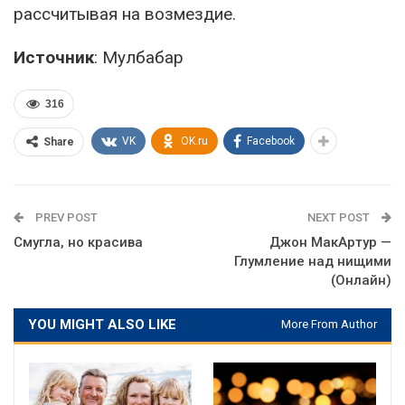
рассчитывая на возмездие.
Источник
: Мулбабар
316
VK
OK.ru
Facebook
Share
PREV POST
NEXT POST
Смугла, но красива
Джон МакАртур —
Глумление над нищими
(Онлайн)
YOU MIGHT ALSO LIKE
More From Author