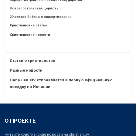
Новоапостольская церковь
20 стихов библии о пожертвовании
Христианские статьи
Христианские новости
Статьи о христианстве
Разные новости
Папа Лев XIV отправляется в первую официальную
поездку по Испании
О ПРОЕКТЕ
Читайте христианские новости на christian.by.