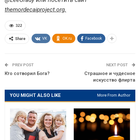
themordecaiproject.org.
322
VK
OK.ru
Facebook
Share
PREV POST
NEXT POST
Кто сотворил Бога?
Страшное и чудесное
искусство флирта
YOU MIGHT ALSO LIKE
More From Author