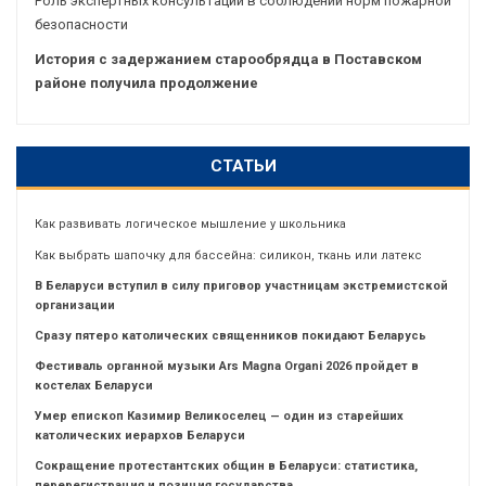
Роль экспертных консультаций в соблюдении норм пожарной
безопасности
История с задержанием старообрядца в Поставском
районе получила продолжение
СТАТЬИ
Как развивать логическое мышление у школьника
Как выбрать шапочку для бассейна: силикон, ткань или латекс
В Беларуси вступил в силу приговор участницам экстремистской
организации
Сразу пятеро католических священников покидают Беларусь
Фестиваль органной музыки Ars Magna Organi 2026 пройдет в
костелах Беларуси
Умер епископ Казимир Великоселец — один из старейших
католических иерархов Беларуси
Сокращение протестантских общин в Беларуси: статистика,
перерегистрация и позиция государства