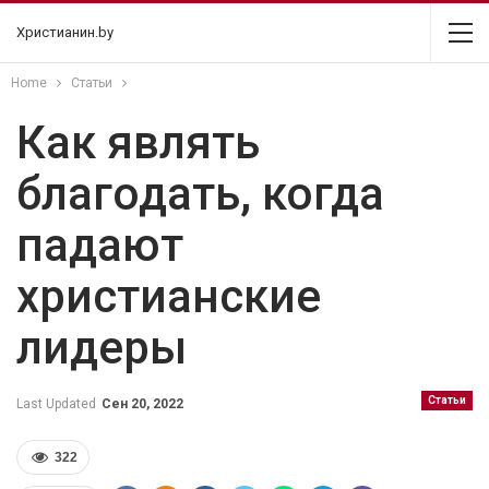
Христианин.by
Home
Статьи
Как являть
благодать, когда
падают
христианские
лидеры
Статьи
Last Updated
Сен 20, 2022
322