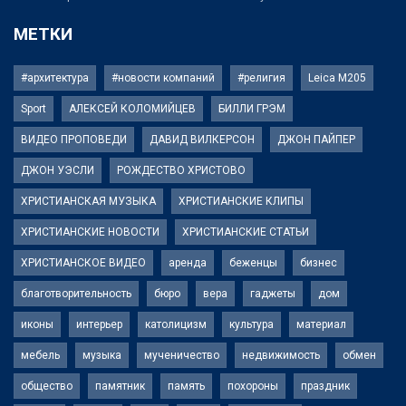
МЕТКИ
#архитектура
#новости компаний
#религия
Leica M205
Sport
АЛЕКСЕЙ КОЛОМИЙЦЕВ
БИЛЛИ ГРЭМ
ВИДЕО ПРОПОВЕДИ
ДАВИД ВИЛКЕРСОН
ДЖОН ПАЙПЕР
ДЖОН УЭСЛИ
РОЖДЕСТВО ХРИСТОВО
ХРИСТИАНСКАЯ МУЗЫКА
ХРИСТИАНСКИЕ КЛИПЫ
ХРИСТИАНСКИЕ НОВОСТИ
ХРИСТИАНСКИЕ СТАТЬИ
ХРИСТИАНСКОЕ ВИДЕО
аренда
беженцы
бизнес
благотворительность
бюро
вера
гаджеты
дом
иконы
интерьер
католицизм
культура
материал
мебель
музыка
мученичество
недвижимость
обмен
общество
памятник
память
похороны
праздник