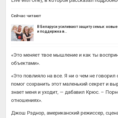
Live with One), в которой рассказал подробн
Сейчас читают
В Беларуси усиливают защиту семьи: новы
и поддержка в…
«Это меняет твое мышление и как ты воспри
объектами».
«Это повлияло на все. Я ни о чем не говорил
помог сохранить этот маленький секрет и выр
знает меня и уходит, — дабавил Крюс. – По
отношениях».
Джош Рэднор, американский режиссер, сценар