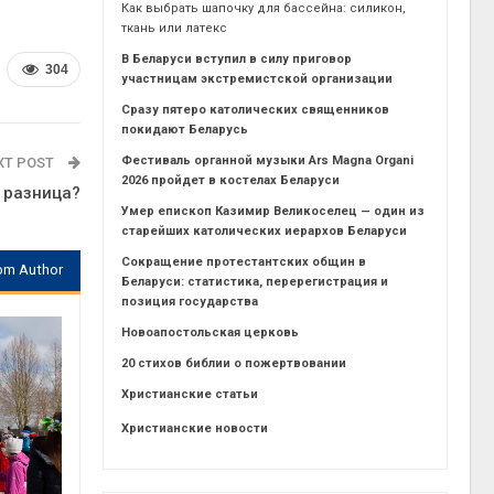
Как выбрать шапочку для бассейна: силикон,
ткань или латекс
В Беларуси вступил в силу приговор
304
участницам экстремистской организации
Сразу пятеро католических священников
покидают Беларусь
Фестиваль органной музыки Ars Magna Organi
XT POST
2026 пройдет в костелах Беларуси
 разница?
Умер епископ Казимир Великоселец — один из
старейших католических иерархов Беларуси
Сокращение протестантских общин в
om Author
Беларуси: статистика, перерегистрация и
позиция государства
Новоапостольская церковь
20 стихов библии о пожертвовании
Христианские статьи
Христианские новости