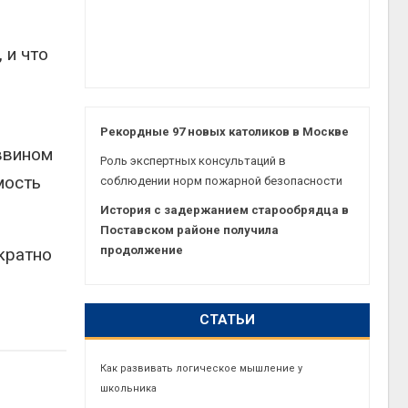
 и что
Рекордные 97 новых католиков в Москве
ввином
Роль экспертных консультаций в
мость
соблюдении норм пожарной безопасности
История с задержанием старообрядца в
Поставском районе получила
продолжение
кратно
СТАТЬИ
Как развивать логическое мышление у
школьника