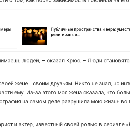
ости о том, как порно зависимость повлияла на его
е меры
Публичные пространства и вера: умест
религиозные…
нимаешь людей, — сказал Крюс. – Люди становятс
 своей жене… своим друзьям. Никто не знал, но ин
асти ему. Из-за этого моя жена сказала, что бол
рнография на самом деле разрушила мою жизнь во 
ист и актер, известный своей ролью в сериале «