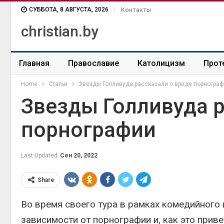
СУББОТА, 8 АВГУСТА, 2026
Контакты
christian.by
Главная
Православие
Католицизм
Прот
Home
Статьи
Звезды Голливуда рассказали о вреде порногра
Звезды Голливуда р
порнографии
Last Updated
Сен 20, 2022
Share
Во время своего тура в рамках комедийного ш
зависимости от порнографии и, как это прив