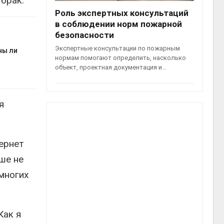
 брак.
Роль экспертных консультаций
в соблюдении норм пожарной
безопасности
Экспертные консультации по пожарным
ны ли
нормам помогают определить, насколько
объект, проектная документация и…
я
тернет
ьше не
многих
Как я