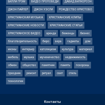
БИЛЛИ ГРЭМ
ВИДЕО ПРОПОВЕДИ
ДАВИД ВИЛКЕРСОН
ДЖОН ПАЙПЕР
ДЖОН УЭСЛИ
РОЖДЕСТВО ХРИСТОВО
ХРИСТИАНСКАЯ МУЗЫКА
ХРИСТИАНСКИЕ КЛИПЫ
ХРИСТИАНСКИЕ НОВОСТИ
ХРИСТИАНСКИЕ СТАТЬИ
ХРИСТИАНСКОЕ ВИДЕО
аренда
беженцы
бизнес
благотворительность
бюро
вера
гаджеты
дом
иконы
интерьер
католицизм
культура
материал
мебель
музыка
мученичество
недвижимость
обмен
общество
памятник
память
похороны
праздник
ремонт
ритуал
свет
стиль
технологии
Контакты