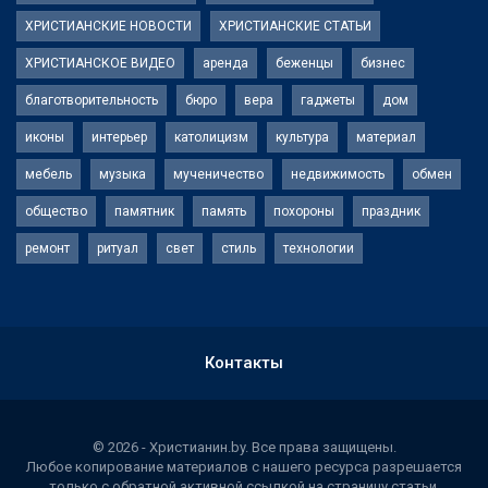
ХРИСТИАНСКИЕ НОВОСТИ
ХРИСТИАНСКИЕ СТАТЬИ
ХРИСТИАНСКОЕ ВИДЕО
аренда
беженцы
бизнес
благотворительность
бюро
вера
гаджеты
дом
иконы
интерьер
католицизм
культура
материал
мебель
музыка
мученичество
недвижимость
обмен
общество
памятник
память
похороны
праздник
ремонт
ритуал
свет
стиль
технологии
Контакты
© 2026 - Христианин.by. Все права защищены.
Любое копирование материалов с нашего ресурса разрешается
только с обратной активной ссылкой на страницу статьи.