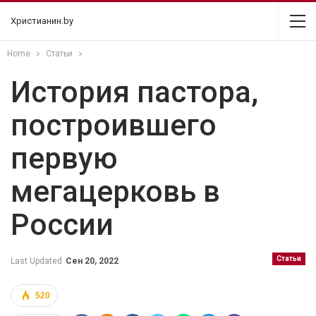
Христианин.by
Home
Статьи
История пастора,
построившего
первую
мегацерковь в
России
Статьи
Last Updated
Сен 20, 2022
520