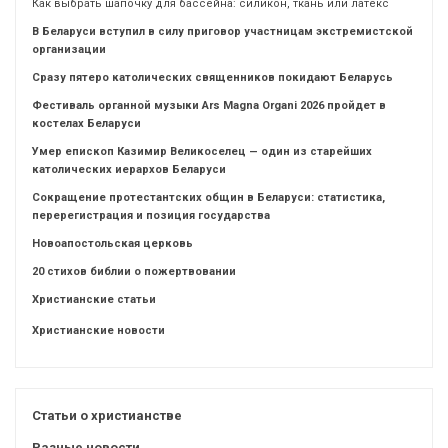
Как выбрать шапочку для бассейна: силикон, ткань или латекс
В Беларуси вступил в силу приговор участницам экстремистской
организации
Сразу пятеро католических священников покидают Беларусь
Фестиваль органной музыки Ars Magna Organi 2026 пройдет в
костелах Беларуси
Умер епископ Казимир Великоселец — один из старейших
католических иерархов Беларуси
Сокращение протестантских общин в Беларуси: статистика,
перерегистрация и позиция государства
Новоапостольская церковь
20 стихов библии о пожертвовании
Христианские статьи
Христианские новости
Статьи о христианстве
Разные новости