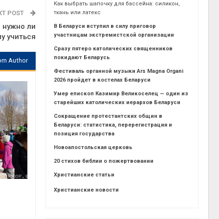
Как выбрать шапочку для бассейна: силикон,
XT POST
ткань или латекс
И нужно ли
В Беларуси вступил в силу приговор
участницам экстремистской организации
у учиться
Сразу пятеро католических священников
покидают Беларусь
om Author
Фестиваль органной музыки Ars Magna Organi
2026 пройдет в костелах Беларуси
Умер епископ Казимир Великоселец — один из
старейших католических иерархов Беларуси
Сокращение протестантских общин в
Беларуси: статистика, перерегистрация и
позиция государства
Новоапостольская церковь
20 стихов библии о пожертвовании
Христианские статьи
Христианские новости