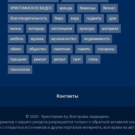
ХРИСТИАНСКОЕ ВИДЕО
аренда
беженцы
бизнес
благотворительность
бюро
вера
гаджеты
дом
иконы
интерьер
католицизм
культура
материал
мебель
музыка
мученичество
недвижимость
обмен
общество
памятник
память
похороны
праздник
ремонт
ритуал
свет
стиль
технологии
Контакты
© 2026 - Христианин.by. Все права защищены.
иалов с нашего ресурса разрешается только с обратной активной ссы
 с открытых источников и других порталов интернета, все права на а