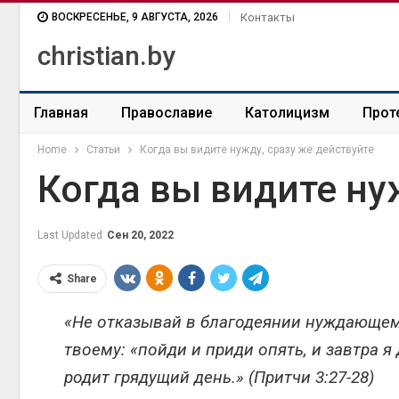
ВОСКРЕСЕНЬЕ, 9 АВГУСТА, 2026
Контакты
christian.by
Главная
Православие
Католицизм
Прот
Home
Статьи
Когда вы видите нужду, сразу же действуйте
Когда вы видите ну
Last Updated
Сен 20, 2022
Share
«Не отказывай в благодеянии нуждающемус
твоему: «пойди и приди опять, и завтра я
родит грядущий день.» (Притчи 3:27-28)