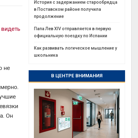
История с задержанием старообрядца
в Поставском районе получила
продолжение
ы
видеть
Папа Лев XIV отправляется в первую
официальную поездку по Испании
Как развивать логическое мышление у
школьника
о не
В ЦЕНТРЕ ВНИМАНИЯ
омерно.
лучшие
ревязки
а. Он