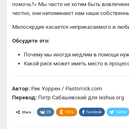
помочь?»
Мы часто не хотим быть вовлеченны
честно, они напоминают нам наши собственны
Милосердие касается неприкасаемого и любит
Обсудите это:
Почему мы иногда медлим в помощи н
Какой риск может иметь место в процес
Автор:
Рик Уоррен / Pastorrick.com
Перевод:
Петр Сабашевский для Ieshua.org
VK
OK.ru
Facebook
Twitter
Share