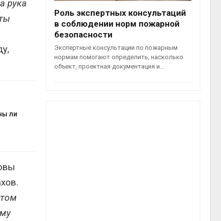
а рука
Роль экспертных консультаций
 ты
в соблюдении норм пожарной
безопасности
ду,
Экспертные консультации по пожарным
нормам помогают определить, насколько
объект, проектная документация и…
ны ли
товы
хов.
этом
ему