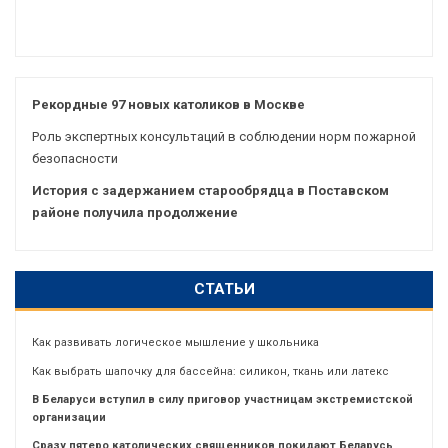
Рекордные 97 новых католиков в Москве
Роль экспертных консультаций в соблюдении норм пожарной
безопасности
История с задержанием старообрядца в Поставском
районе получила продолжение
СТАТЬИ
Как развивать логическое мышление у школьника
Как выбрать шапочку для бассейна: силикон, ткань или латекс
В Беларуси вступил в силу приговор участницам экстремистской
организации
Сразу пятеро католических священников покидают Беларусь