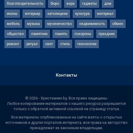
благотворительность
бюро
вера
гаджеты
дом
иконы
интерьер
католицизм
культура
материал
мебель
музыка
мученичество
недвижимость
обмен
общество
памятник
память
похороны
праздник
ремонт
ритуал
свет
стиль
технологии
Контакты
© 2026 - Христианин.by. Все права защищены.
Любое копирование материалов с нашего ресурса разрешается
только с обратной активной ссылкой на страницу статьи.
Все материалы опубликованные на сайте взяты с открытых
источников и других порталов интернета, все права на авторство
принадлежат их законным владельцам.