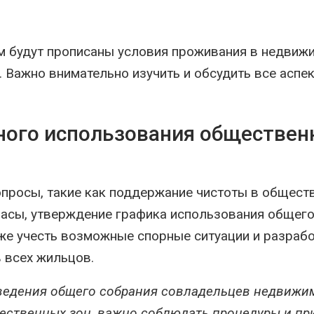
м будут прописаны условия проживания в недвиж
. Важно внимательно изучить и обсудить все аспе
ного использования обществе
опросы, такие как поддержание чистоты в общест
часы, утверждение графика использования общег
же учесть возможные спорные ситуации и разраб
 всех жильцов.
ведения общего собрания совладельцев недвижи
ественных зон, важно соблюдать процедуры и пр