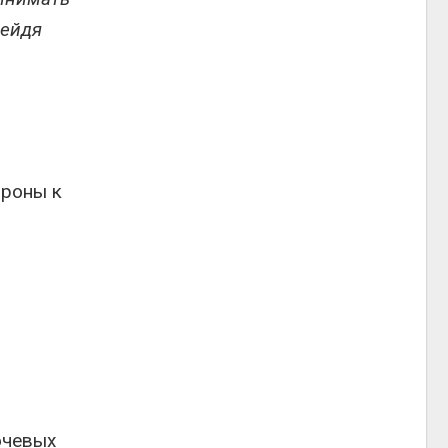
рейдя
ороны к
ючевых