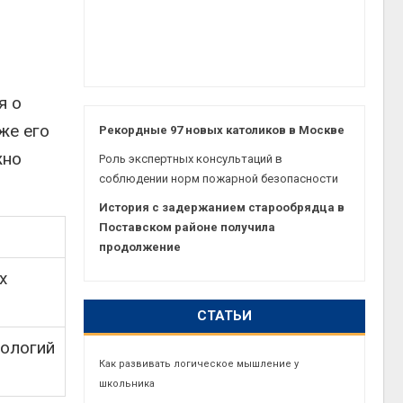
я о
же его
Рекордные 97 новых католиков в Москве
жно
Роль экспертных консультаций в
соблюдении норм пожарной безопасности
История с задержанием старообрядца в
Поставском районе получила
продолжение
х
СТАТЬИ
нологий
Как развивать логическое мышление у
школьника