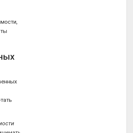
имости,
кты
нных
венных
о
отать
мости
инимать