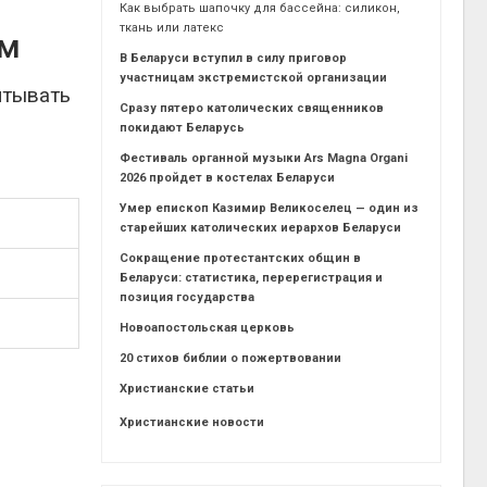
Как выбрать шапочку для бассейна: силикон,
ткань или латекс
ем
В Беларуси вступил в силу приговор
участницам экстремистской организации
итывать
Сразу пятеро католических священников
покидают Беларусь
Фестиваль органной музыки Ars Magna Organi
2026 пройдет в костелах Беларуси
Умер епископ Казимир Великоселец — один из
старейших католических иерархов Беларуси
Сокращение протестантских общин в
Беларуси: статистика, перерегистрация и
позиция государства
Новоапостольская церковь
20 стихов библии о пожертвовании
Христианские статьи
Христианские новости