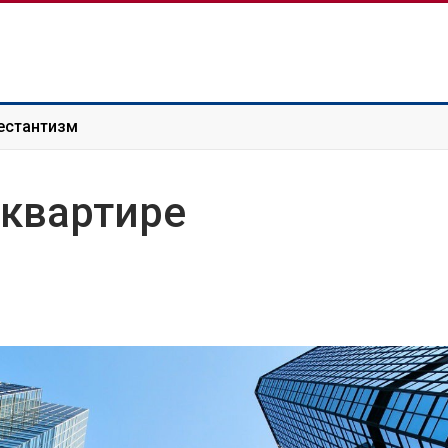
естантизм
 квартире