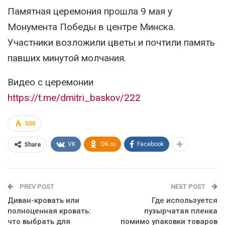
Памятная церемония прошла 9 мая у
Монумента Победы в центре Минска.
Участники возложили цветы и почтили память
павших минутой молчания.
Видео с церемонии
https://t.me/dmitri_baskov/222
506
VK
OK.ru
Facebook
Share
PREV POST
NEXT POST
Диван-кровать или
Где используется
полноценная кровать:
пузырчатая пленка
что выбрать для
помимо упаковки товаров