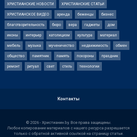
ХРИСТИАНСКИЕ НОВОСТИ
ХРИСТИАНСКИЕ СТАТЬИ
ХРИСТИАНСКОЕ ВИДЕО
аренда
беженцы
бизнес
благотворительность
бюро
вера
гаджеты
дом
иконы
интерьер
католицизм
культура
материал
мебель
музыка
мученичество
недвижимость
обмен
общество
памятник
память
похороны
праздник
ремонт
ритуал
свет
стиль
технологии
Контакты
© 2026 - Христианин.by. Все права защищены.
Любое копирование материалов с нашего ресурса разрешается
только с обратной активной ссылкой на страницу статьи.