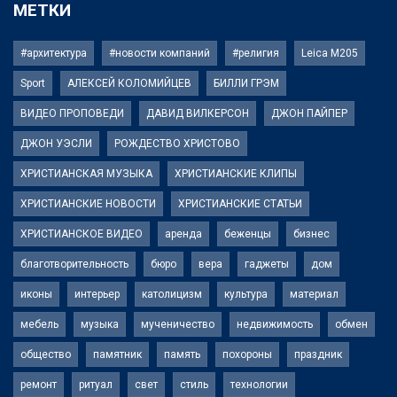
МЕТКИ
#архитектура
#новости компаний
#религия
Leica M205
Sport
АЛЕКСЕЙ КОЛОМИЙЦЕВ
БИЛЛИ ГРЭМ
ВИДЕО ПРОПОВЕДИ
ДАВИД ВИЛКЕРСОН
ДЖОН ПАЙПЕР
ДЖОН УЭСЛИ
РОЖДЕСТВО ХРИСТОВО
ХРИСТИАНСКАЯ МУЗЫКА
ХРИСТИАНСКИЕ КЛИПЫ
ХРИСТИАНСКИЕ НОВОСТИ
ХРИСТИАНСКИЕ СТАТЬИ
ХРИСТИАНСКОЕ ВИДЕО
аренда
беженцы
бизнес
благотворительность
бюро
вера
гаджеты
дом
иконы
интерьер
католицизм
культура
материал
мебель
музыка
мученичество
недвижимость
обмен
общество
памятник
память
похороны
праздник
ремонт
ритуал
свет
стиль
технологии