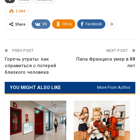
1 594
VK
OK.ru
Facebook
Share
PREV POST
NEXT POST
Горечь утраты: как
Папа Франциск умер в 88
справиться с потерей
лет
близкого человека
YOU MIGHT ALSO LIKE
More From Author