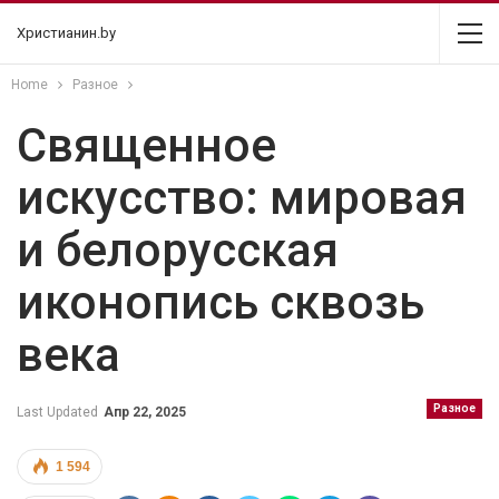
Христианин.by
Home
Разное
Священное
искусство: мировая
и белорусская
иконопись сквозь
века
Разное
Last Updated
Апр 22, 2025
1 594