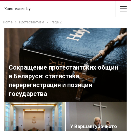
Христианин.by
Home
Протестантизм
Page 2
Сокращение протестантских общин
в Беларуси: статистика,
перерегистрация и позиция
государства
У Варшаві урочисто