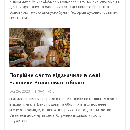
у приміщенні Місії «Добрий самарянин» зустрілися ректори та
декани духовних навчальних закладів нашого братства.
Основною темою дискусію була «Реформа духовної освіти».
Протягом…
Потрійне свято відзначили в селі
Башлики Волинської області
Окт 26, 2023
364
0
П’ятидесятницька церква в селі Башлики на Волині 15 жовтня
відсвяткувала День подяки та 60-річчя від створення
місцевої громади, а також 100-річчя від тоді, коли вістка
Євангелії досягнула села. Служіння відвідали гості:
служителі…