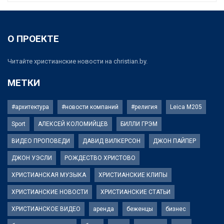
О ПРОЕКТЕ
Читайте христианские новости на christian.by.
МЕТКИ
#архитектура
#новости компаний
#религия
Leica M205
Sport
АЛЕКСЕЙ КОЛОМИЙЦЕВ
БИЛЛИ ГРЭМ
ВИДЕО ПРОПОВЕДИ
ДАВИД ВИЛКЕРСОН
ДЖОН ПАЙПЕР
ДЖОН УЭСЛИ
РОЖДЕСТВО ХРИСТОВО
ХРИСТИАНСКАЯ МУЗЫКА
ХРИСТИАНСКИЕ КЛИПЫ
ХРИСТИАНСКИЕ НОВОСТИ
ХРИСТИАНСКИЕ СТАТЬИ
ХРИСТИАНСКОЕ ВИДЕО
аренда
беженцы
бизнес