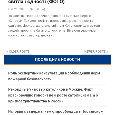
світла і єдності (ФОТО)
Окт 21, 2023
360
0
15 жовтня своє 30-річчя відзначила київська церква
«Сілоам». Три десятиліття пронизані вірою, надією та
єдністю. Церква, що стала світлом Христовим для сотень
людей, зростила багато служителів. Вітаючи учасників
урочистості, пастор церкви…
OLDER POSTS
NEWER POSTS
ПОСЛЕДНИЕ НОВОСТИ
Роль экспертных консультаций в соблюдении норм
пожарной безопасности
Рекордные 97 новых католиков в Москве. Факт
красноречиво говорит не о росте католицизма, а о
кризисе христианства в России
История с задержанием старообрядца в Поставском