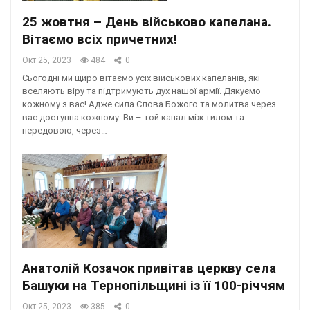
25 жовтня – День військово капелана.
Вітаємо всіх причетних!
Окт 25, 2023
484
0
Сьогодні ми щиро вітаємо усіх військових капеланів, які
вселяють віру та підтримують дух нашої армії. Дякуємо
кожному з вас! Адже сила Слова Божого та молитва через
вас доступна кожному. Ви – той канал між тилом та
передовою, через…
Анатолій Козачок привітав церкву села
Башуки на Тернопільщині із її 100-річчям
Окт 25, 2023
385
0