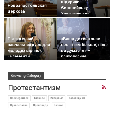
відкрили
Новоапостольская
Європейську
церковь
Християнську
Академію (ФОТО)
П’ятиденний
«Ваша дитина знає
навчальний курс для
про інтим більше, ніж
молодих вірянок
ви думаєте» –
«Елементи
психологиня…
покликання»…
Browsing Category
Протестантизм
Uncategorized
Главное
Интервью
Католицизм
Православие
Проповеди
Разное