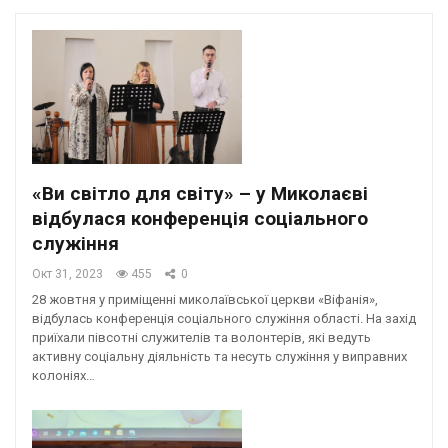
«Ви світло для світу» – у Миколаєві
відбулася конференція соціального
служіння
Окт 31, 2023
455
0
28 жовтня у приміщенні миколаївської церкви «Віфанія»,
відбулась конференція соціального служіння області. На захід
приїхали півсотні служителів та волонтерів, які ведуть
активну соціальну діяльність та несуть служіння у виправних
колоніях…