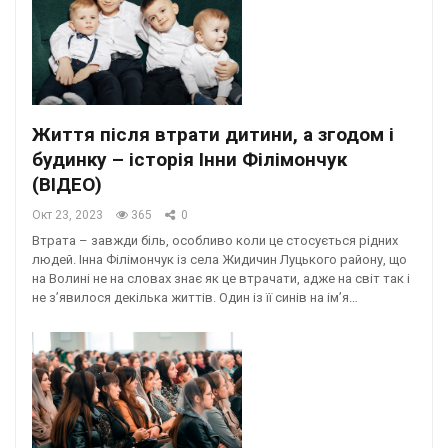
Життя після втрати дитини, а згодом і
будинку – історія Інни Філімончук
(ВІДЕО)
Окт 23, 2023
365
0
Втрата – завжди біль, особливо коли це стосується рідних
людей. Інна Філімончук із села Жидичин Луцького району, що
на Волині не на словах знає як це втрачати, адже на світ так і
не зʼявилося декілька життів. Один із її синів на ім’я…