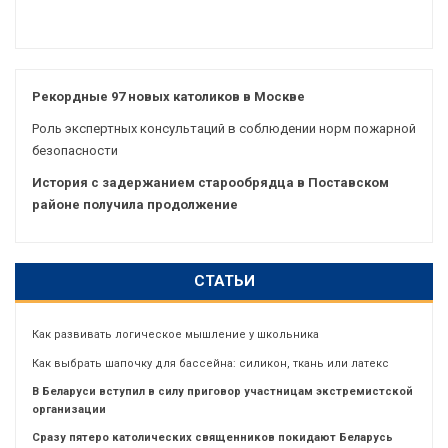
Рекордные 97 новых католиков в Москве
Роль экспертных консультаций в соблюдении норм пожарной
безопасности
История с задержанием старообрядца в Поставском
районе получила продолжение
СТАТЬИ
Как развивать логическое мышление у школьника
Как выбрать шапочку для бассейна: силикон, ткань или латекс
В Беларуси вступил в силу приговор участницам экстремистской
организации
Сразу пятеро католических священников покидают Беларусь