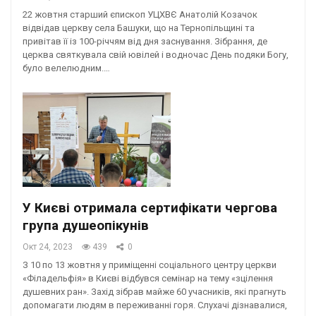
22 жовтня старший єпископ УЦХВЄ Анатолій Козачок
відвідав церкву села Башуки, що на Тернопільщині та
привітав її із 100-річчям від дня заснування. Зібрання, де
церква святкувала свій ювілей і водночас День подяки Богу,
було велелюдним.…
У Києві отримала сертифікати чергова
група душеопікунів
Окт 24, 2023
439
0
З 10 по 13 жовтня у приміщенні соціального центру церкви
«Філадельфія» в Києві відбувся семінар на тему «зцілення
душевних ран». Захід зібрав майже 60 учасників, які прагнуть
допомагати людям в переживанні горя. Слухачі дізнавалися,