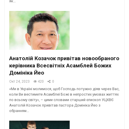
як…
Анатолій Козачок привітав новообраного
керівника Всесвітніх Асамблей Божих
Домініка Йео
Окт 24, 2023
420
0
«Ми в Україні молимося, щоб Господь потужно діяв через Вас,
коли Ви вестимете Асамблеї Божі в непростих умовах життях
по всьому світу», – цими словами старший єпископ УЦХВЄ
Анатолій Козачок привітав пастора Домініка Йео з
обранням…