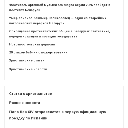
Фестиваль органной музыки Ars Magna Organi 2026 пройдет в
костелах Беларуси
Умер епископ Казимир Великоселец — один из старейших
католических иерархов Беларуси
Сокращение протестантских общин в Беларуси: статистика,
перерегистрация и позиция государства
Новоапостольская церковь
20 стихов библии о пожертвовании
Христианские статьи
Христианские новости
Статьи о христианстве
Разные новости
Папа Лев XIV отправляется в первую официальную
поездку по Испании