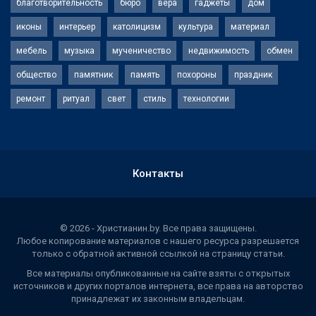
благотворительность
бюро
вера
гаджеты
дом
иконы
интерьер
католицизм
культура
материал
мебель
музыка
мученичество
недвижимость
обмен
общество
памятник
память
похороны
праздник
ремонт
ритуал
свет
стиль
технологии
Контакты
© 2026 - Христианин.by. Все права защищены.
Любое копирование материалов с нашего ресурса разрешается
только с обратной активной ссылкой на страницу статьи.
Все материалы опубликованные на сайте взяты с открытых
источников и других порталов интернета, все права на авторство
принадлежат их законным владельцам.