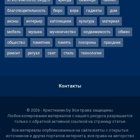
благотворительность
бюро
вера
гаджеты
дом
иконы
интерьер
католицизм
культура
материал
мебель
музыка
мученичество
недвижимость
обмен
общество
памятник
память
похороны
праздник
ремонт
ритуал
свет
стиль
технологии
Контакты
© 2026 - Христианин.by. Все права защищены.
Любое копирование материалов с нашего ресурса разрешается
только с обратной активной ссылкой на страницу статьи.
Все материалы опубликованные на сайте взяты с открытых
источников и других порталов интернета, все права на авторство