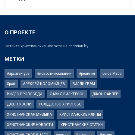
О ПРОЕКТЕ
Читайте христианские новости на christian.by.
МЕТКИ
#архитектура
#новости компаний
#религия
Leica M205
Sport
АЛЕКСЕЙ КОЛОМИЙЦЕВ
БИЛЛИ ГРЭМ
ВИДЕО ПРОПОВЕДИ
ДАВИД ВИЛКЕРСОН
ДЖОН ПАЙПЕР
ДЖОН УЭСЛИ
РОЖДЕСТВО ХРИСТОВО
ХРИСТИАНСКАЯ МУЗЫКА
ХРИСТИАНСКИЕ КЛИПЫ
ХРИСТИАНСКИЕ НОВОСТИ
ХРИСТИАНСКИЕ СТАТЬИ
ХРИСТИАНСКОЕ ВИДЕО
аренда
беженцы
бизнес