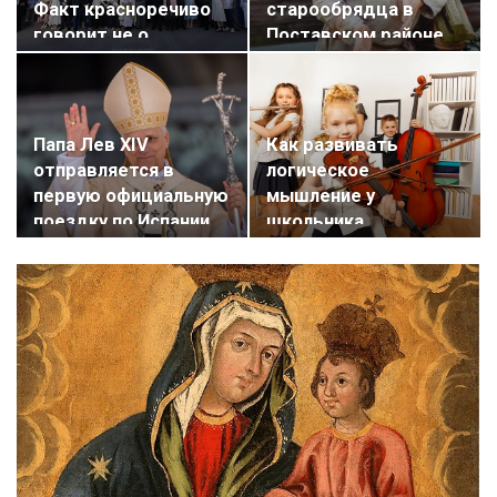
Факт красноречиво
старообрядца в
говорит не о…
Поставском районе
получила…
Папа Лев XIV
Как развивать
отправляется в
логическое
первую официальную
мышление у
поездку по Испании
школьника