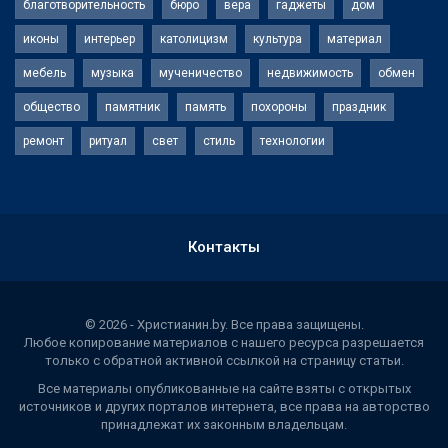
благотворительность
бюро
вера
гаджеты
дом
иконы
интерьер
католицизм
культура
материал
мебель
музыка
мученичество
недвижимость
обмен
общество
памятник
память
похороны
праздник
ремонт
ритуал
свет
стиль
технологии
Контакты
© 2026 - Христианин.by. Все права защищены.
Любое копирование материалов с нашего ресурса разрешается
только с обратной активной ссылкой на страницу статьи.
Все материалы опубликованные на сайте взяты с открытых
источников и других порталов интернета, все права на авторство
принадлежат их законным владельцам.