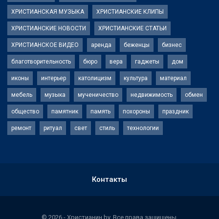
ХРИСТИАНСКАЯ МУЗЫКА
ХРИСТИАНСКИЕ КЛИПЫ
ХРИСТИАНСКИЕ НОВОСТИ
ХРИСТИАНСКИЕ СТАТЬИ
ХРИСТИАНСКОЕ ВИДЕО
аренда
беженцы
бизнес
благотворительность
бюро
вера
гаджеты
дом
иконы
интерьер
католицизм
культура
материал
мебель
музыка
мученичество
недвижимость
обмен
общество
памятник
память
похороны
праздник
ремонт
ритуал
свет
стиль
технологии
Контакты
© 2026 - Христианин.by. Все права защищены.