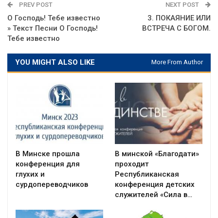
PREV POST
NEXT POST
О Господь! Тебе известно
3. ПОКАЯНИЕ ИЛИ
» Текст Песни О Господь!
ВСТРЕЧА С БОГОМ.
Тебе известно
YOU MIGHT ALSO LIKE
More From Author
В Минске прошла
В минской «Благодати»
конференция для
проходит
глухих и
Республиканская
сурдопереводчиков
конференция детских
служителей «Сила в…