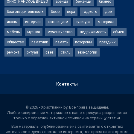
ХРИСТИАНСКОЕ ВИДЕО
аренда
беженцы
бизнес
благотворительность
бюро
вера
гаджеты
дом
иконы
интерьер
католицизм
культура
материал
мебель
музыка
мученичество
недвижимость
обмен
общество
памятник
память
похороны
праздник
ремонт
ритуал
свет
стиль
технологии
Контакты
© 2026 - Христианин.by. Все права защищены.
Любое копирование материалов с нашего ресурса разрешается
только с обратной активной ссылкой на страницу статьи.
Все материалы опубликованные на сайте взяты с открытых
источников и других порталов интернета, все права на авторство