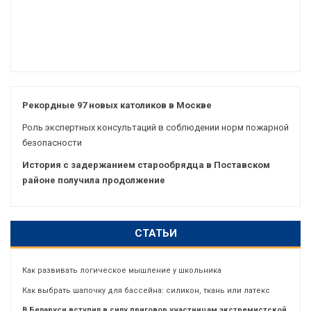
Рекордные 97 новых католиков в Москве
Роль экспертных консультаций в соблюдении норм пожарной
безопасности
История с задержанием старообрядца в Поставском
районе получила продолжение
СТАТЬИ
Как развивать логическое мышление у школьника
Как выбрать шапочку для бассейна: силикон, ткань или латекс
В Беларуси вступил в силу приговор участницам экстремистской