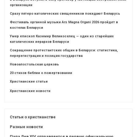
организации
Сразу пятеро католических священников покидают Беларусь
Фестиваль органной музыки Ars Magna Organi 2026 пройдет в
костелах Беларуси
Умер епископ Казимир Великоселец — один из старейших
католических иерархов Беларуси
Сокращение протестантских общин в Беларуси: статистика,
перерегистрация и позиция государства
Новоапостольская церковь
20 стихов библии о пожертвовании
Христианские статьи
Христианские новости
Статьи о христианстве
Разные новости
Папа Лев XIV отправляется в первую официальную