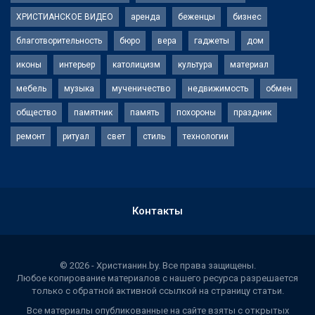
ХРИСТИАНСКОЕ ВИДЕО
аренда
беженцы
бизнес
благотворительность
бюро
вера
гаджеты
дом
иконы
интерьер
католицизм
культура
материал
мебель
музыка
мученичество
недвижимость
обмен
общество
памятник
память
похороны
праздник
ремонт
ритуал
свет
стиль
технологии
Контакты
© 2026 - Христианин.by. Все права защищены.
Любое копирование материалов с нашего ресурса разрешается
только с обратной активной ссылкой на страницу статьи.
Все материалы опубликованные на сайте взяты с открытых