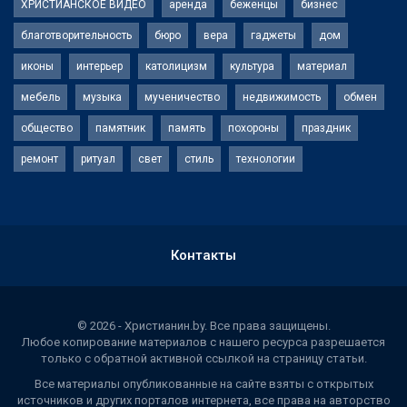
ХРИСТИАНСКОЕ ВИДЕО
аренда
беженцы
бизнес
благотворительность
бюро
вера
гаджеты
дом
иконы
интерьер
католицизм
культура
материал
мебель
музыка
мученичество
недвижимость
обмен
общество
памятник
память
похороны
праздник
ремонт
ритуал
свет
стиль
технологии
Контакты
© 2026 - Христианин.by. Все права защищены.
Любое копирование материалов с нашего ресурса разрешается
только с обратной активной ссылкой на страницу статьи.
Все материалы опубликованные на сайте взяты с открытых
источников и других порталов интернета, все права на авторство