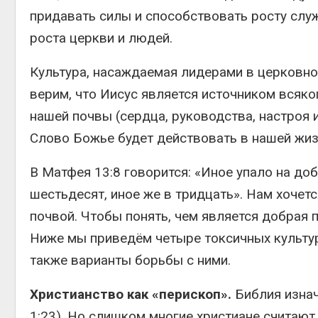
придавать силы и способствовать росту служ
роста церкви и людей.
Культура, насаждаемая лидерами в церковном
верим, что Иисус является источником всяког
нашей почвы (сердца, руководства, настроя 
Слово Божье будет действовать в нашей жиз
В Матфея 13:8 говорится: «Иное упало на доб
шестьдесят, иное же в тридцать». Нам хоче
почвой. Чтобы понять, чем является добрая 
Ниже мы приведём четыре токсичных культур
также варианты борьбы с ними.
Христианство как «перископ».
Библия изнач
1:23). Но слишком многие христиане считают