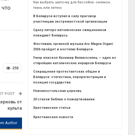
Как выбрать шапочку для бассейна: силикон,
 что
ткань или латекс
В Беларуси вступил в силу приговор
участницам экстремистской организации
Сразу пятеро католических священников
покидают Беларусь
Фестиваль органной музыки Ars Magna Organi
2026 пройдет в костелах Беларуси
Умер епископ Казимир Великоселец — один из
старейших католических иерархов Беларуси
258
Сокращение протестантских общин в
Беларуси: статистика, перерегистрация и
позиция государства
Новоапостольская церковь
XT POST
20 стихов библии о пожертвовании
церковь от
культа
Христианские статьи
Христианские новости
om Author