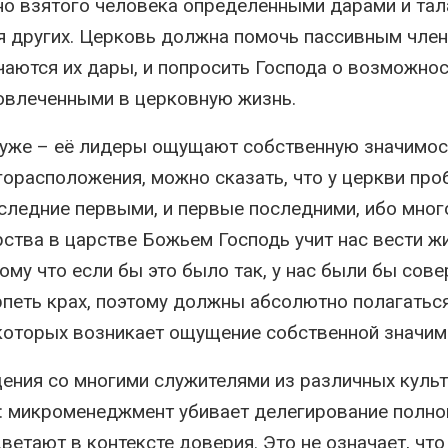
но взятого человека определенными дарами и тал
я других. Церковь должна помочь пассивным чле
ючаются их дары, и попросить Господа о возможнос
вовлеченными в церковную жизнь.
хуже – её лидеры ощущают собственную значимос
горасположения, можно сказать, что у церкви про
последние первыми, и первые последними, ибо мног
рства в царстве Божьем Господь учит нас вести ж
ому что если бы это было так, у нас были бы сов
рпеть крах, поэтому должны абсолютно полагаться
 которых возникает ощущение собственной значим
ения со многими служителями из различных культ
ы: микроменеджмент убивает делегирование полно
етают в контексте доверия. Это не означает, что