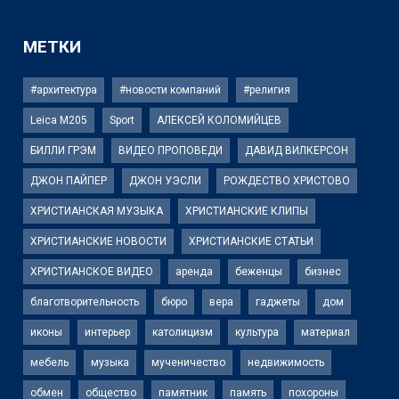
МЕТКИ
#архитектура
#новости компаний
#религия
Leica M205
Sport
АЛЕКСЕЙ КОЛОМИЙЦЕВ
БИЛЛИ ГРЭМ
ВИДЕО ПРОПОВЕДИ
ДАВИД ВИЛКЕРСОН
ДЖОН ПАЙПЕР
ДЖОН УЭСЛИ
РОЖДЕСТВО ХРИСТОВО
ХРИСТИАНСКАЯ МУЗЫКА
ХРИСТИАНСКИЕ КЛИПЫ
ХРИСТИАНСКИЕ НОВОСТИ
ХРИСТИАНСКИЕ СТАТЬИ
ХРИСТИАНСКОЕ ВИДЕО
аренда
беженцы
бизнес
благотворительность
бюро
вера
гаджеты
дом
иконы
интерьер
католицизм
культура
материал
мебель
музыка
мученичество
недвижимость
обмен
общество
памятник
память
похороны