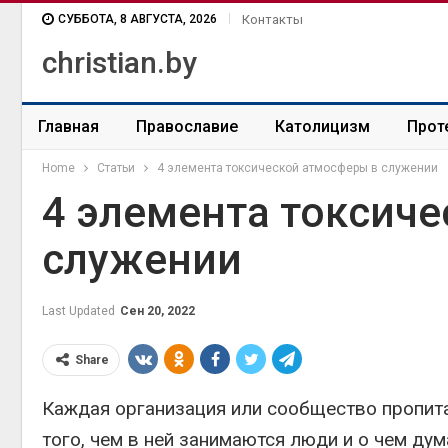
СУББОТА, 8 АВГУСТА, 2026
Контакты
christian.by
Главная
Православие
Католицизм
Прот
Home
Статьи
4 элемента токсической атмосферы в служении
4 элемента токсич
служении
Last Updated
Сен 20, 2022
Share
Каждая организация или сообщество пропита
того, чем в ней занимаются люди и о чем ду