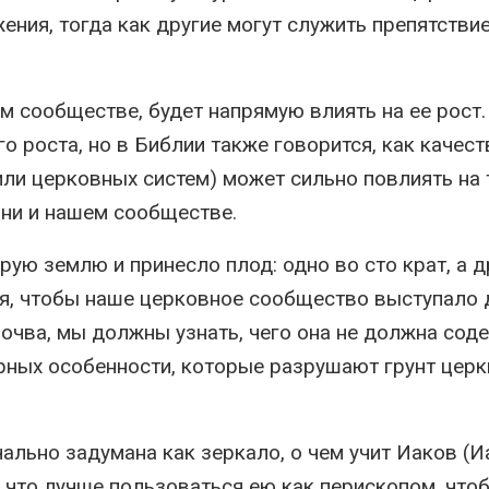
ения, тогда как другие могут служить препятстви
 сообществе, будет напрямую влиять на ее рост.
о роста, но в Библии также говорится, как качест
или церковных систем) может сильно повлиять на т
ни и нашем сообществе.
рую землю и принесло плод: одно во сто крат, а д
тся, чтобы наше церковное сообщество выступало
почва, мы должны узнать, чего она не должна сод
ных особенности, которые разрушают грунт церкв
ально задумана как зеркало, о чем учит Иаков (И
, что лучше пользоваться ею как перископом, что