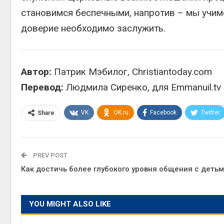
становимся беспечными, напротив – мы учимс
доверие необходимо заслужить.
Автор:
Патрик Мэбилог, Christiantoday.com
Перевод:
Людмила Сиренко, для Emmanuil.tv
VK
OK.ru
Facebook
Twitter
Share
PREV POST
Как достичь более глубокого уровня общения с деть
YOU MIGHT ALSO LIKE