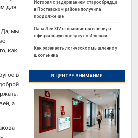
История с задержанием старообрядца
ем для
в Поставском районе получила
продолжение
Папа Лев XIV отправляется в первую
 Да, мы
официальную поездку по Испании
во
Как развивать логическое мышление у
о, как
школьника
ругое в
В ЦЕНТРЕ ВНИМАНИЯ
 доброй
ержать.
ей, а
акова
бы