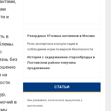
антами,
нам
ти и
ть в
Рекордные 97 новых католиков в Москве
блемы.
Роль экспертных консультаций в
соблюдении норм пожарной безопасности
о
История с задержанием старообрядца в
изнь без
Поставском районе получила
ершенно
продолжение
 на
ости.
СТАТЬИ
ур,
Как развивать логическое мышление у
мочий в
школьника
 мы