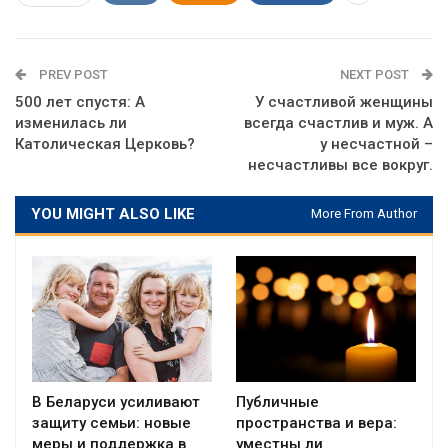
PREV POST
NEXT POST
500 лет спустя: А
У счастливой женщины
изменилась ли
всегда счастлив и муж. А
Католическая Церковь?
у несчастной –
несчастливы все вокруг.
YOU MIGHT ALSO LIKE
More From Author
В Беларуси усиливают
Публичные
защиту семьи: новые
пространства и вера:
меры и поддержка в
уместны ли