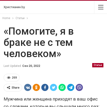
Христианин.by
Home
Статьи
«Помогите, я в
браке не с тем
человеком»
Статьи
Last Updated
Сен 20, 2022
269
Share
Мужчина или женщина приходят в ваш офис
со словами, которые вы слышали много раз: