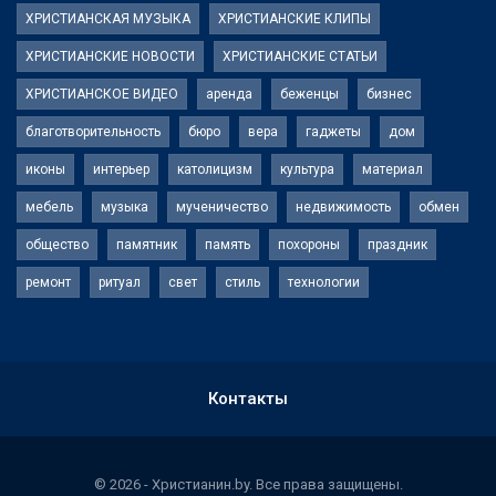
ХРИСТИАНСКАЯ МУЗЫКА
ХРИСТИАНСКИЕ КЛИПЫ
ХРИСТИАНСКИЕ НОВОСТИ
ХРИСТИАНСКИЕ СТАТЬИ
ХРИСТИАНСКОЕ ВИДЕО
аренда
беженцы
бизнес
благотворительность
бюро
вера
гаджеты
дом
иконы
интерьер
католицизм
культура
материал
мебель
музыка
мученичество
недвижимость
обмен
общество
памятник
память
похороны
праздник
ремонт
ритуал
свет
стиль
технологии
Контакты
© 2026 - Христианин.by. Все права защищены.