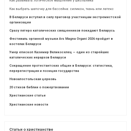
Как развивать логическое мышление у школьника
Как выбрать шапочку для бассейна: силикон, ткань или латекс
В Беларуси вступил в силу приговор участницам экстремистской
организации
Сразу пятеро католических священников покидают Беларусь
Фестиваль органной музыки Ars Magna Organi 2026 пройдет в
костелах Беларуси
Умер епископ Казимир Великоселец — один из старейших
католических иерархов Беларуси
Сокращение протестантских общин в Беларуси: статистика,
перерегистрация и позиция государства
Новоапостольская церковь
20 стихов библии о пожертвовании
Христианские статьи
Христианские новости
Статьи о христианстве