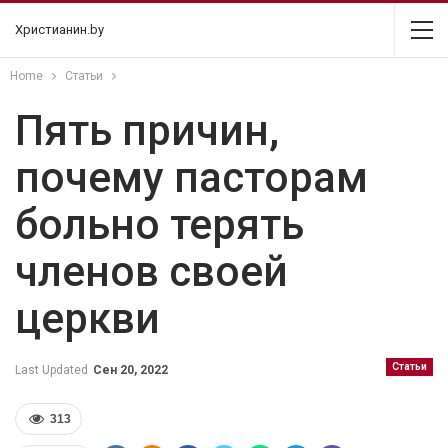
Христианин.by
Home
Статьи
Пять причин,
почему пасторам
больно терять
членов своей
церкви
Статьи
Last Updated
Сен 20, 2022
313