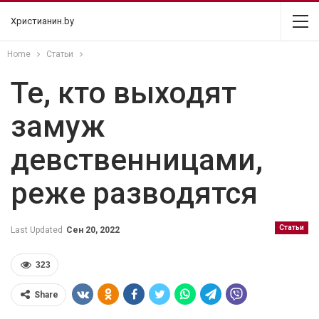
Христианин.by
Home
Статьи
Те, кто выходят
замуж
девственницами,
реже разводятся
Статьи
Last Updated
Сен 20, 2022
323
Share