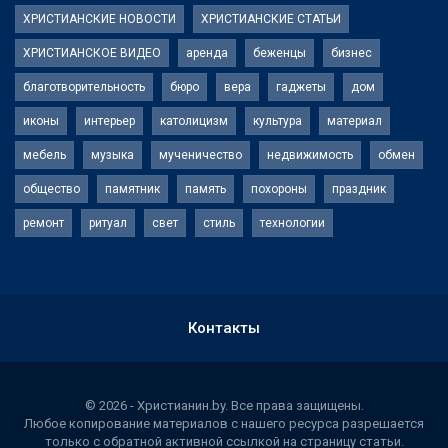
ХРИСТИАНСКИЕ НОВОСТИ
ХРИСТИАНСКИЕ СТАТЬИ
ХРИСТИАНСКОЕ ВИДЕО
аренда
беженцы
бизнес
благотворительность
бюро
вера
гаджеты
дом
иконы
интерьер
католицизм
культура
материал
мебель
музыка
мученичество
недвижимость
обмен
общество
памятник
память
похороны
праздник
ремонт
ритуал
свет
стиль
технологии
Контакты
© 2026 - Христианин.by. Все права защищены.
Любое копирование материалов с нашего ресурса разрешается
только с обратной активной ссылкой на страницу статьи.