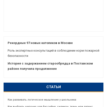
Рекордные 97 новых католиков в Москве
Роль экспертных консультаций в соблюдении норм пожарной
безопасности
История с задержанием старообрядца в Поставском
районе получила продолжение
СТАТЬИ
Как развивать логическое мышление у школьника
Как выбрать шапочку для бассейна: силикон, ткань или латекс