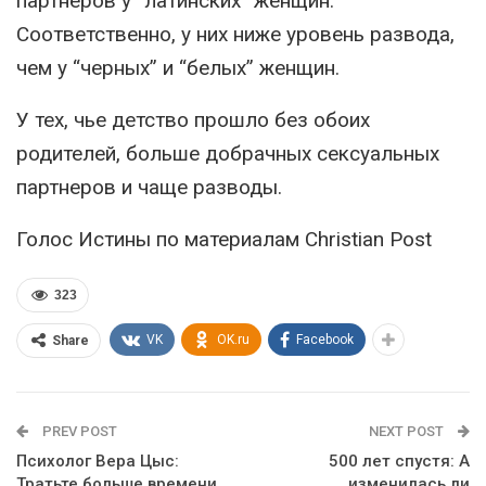
партнеров у “латинских” женщин.
Соответственно, у них ниже уровень развода,
чем у “черных” и “белых” женщин.
У тех, чье детство прошло без обоих
родителей, больше добрачных сексуальных
партнеров и чаще разводы.
Голос Истины по материалам Christian Post
323
VK
OK.ru
Facebook
Share
PREV POST
NEXT POST
Психолог Вера Цыс:
500 лет спустя: А
Тратьте больше времени
изменилась ли