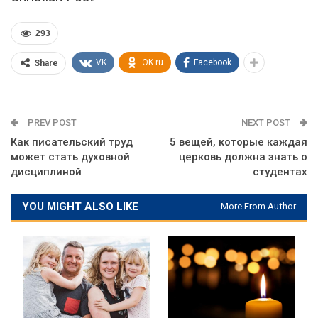
293
VK
OK.ru
Facebook
Share
PREV POST
NEXT POST
Как писательский труд
5 вещей, которые каждая
может стать духовной
церковь должна знать о
дисциплиной
студентах
YOU MIGHT ALSO LIKE
More From Author