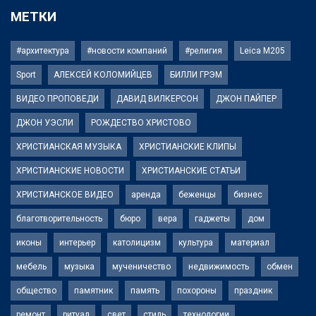
МЕТКИ
#архитектура
#новости компаний
#религия
Leica M205
Sport
АЛЕКСЕЙ КОЛОМИЙЦЕВ
БИЛЛИ ГРЭМ
ВИДЕО ПРОПОВЕДИ
ДАВИД ВИЛКЕРСОН
ДЖОН ПАЙПЕР
ДЖОН УЭСЛИ
РОЖДЕСТВО ХРИСТОВО
ХРИСТИАНСКАЯ МУЗЫКА
ХРИСТИАНСКИЕ КЛИПЫ
ХРИСТИАНСКИЕ НОВОСТИ
ХРИСТИАНСКИЕ СТАТЬИ
ХРИСТИАНСКОЕ ВИДЕО
аренда
беженцы
бизнес
благотворительность
бюро
вера
гаджеты
дом
иконы
интерьер
католицизм
культура
материал
мебель
музыка
мученичество
недвижимость
обмен
общество
памятник
память
похороны
праздник
ремонт
ритуал
свет
стиль
технологии