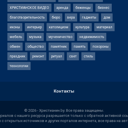
ХРИСТИАНСКОЕ ВИДЕО
аренда
беженцы
бизнес
благотворительность
бюро
вера
гаджеты
дом
иконы
интерьер
католицизм
культура
материал
мебель
музыка
мученичество
недвижимость
обмен
общество
памятник
память
похороны
праздник
ремонт
ритуал
свет
стиль
технологии
Контакты
© 2026 - Христианин.by. Все права защищены.
иалов с нашего ресурса разрешается только с обратной активной ссы
 с открытых источников и других порталов интернета, все права на а