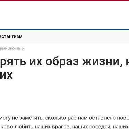
естантизм
зван любить их
ять их образ жизни, 
их
могу не заметить, сколько раз нам оставлено пов
аково любить наших врагов, наших соседей, наших