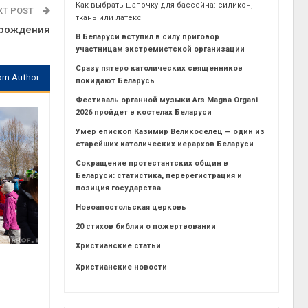
Как выбрать шапочку для бассейна: силикон,
XT POST
ткань или латекс
 рождения
В Беларуси вступил в силу приговор
участницам экстремистской организации
Сразу пятеро католических священников
om Author
покидают Беларусь
Фестиваль органной музыки Ars Magna Organi
2026 пройдет в костелах Беларуси
Умер епископ Казимир Великоселец — один из
старейших католических иерархов Беларуси
Сокращение протестантских общин в
Беларуси: статистика, перерегистрация и
позиция государства
Новоапостольская церковь
20 стихов библии о пожертвовании
Христианские статьи
Христианские новости