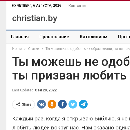
ЧЕТВЕРГ, 6 АВГУСТА, 2026
Контакты
christian.by
Главная
Православие
Католицизм
Прот
Home
Статьи
Ты можешь не одобрять их образ жизни, но ты при
Ты можешь не одобр
ты призван любить 
Last Updated
Сен 20, 2022
Share
Каждый раз, когда я открываю Библию, я не 
любить людей вокруг нас. Нам сказано один